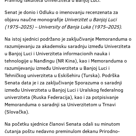
Pravnog fakulteta Univerziteta u Banjoj Luci.
Senat je donio i Odluku o imenovanju recenzenata za
objavu naučne monografije
Univerzitet u Banjoj Luci
(1975–2025) – University of Banja Luka (1975–2025)
.
Na istoj sjednici podržano je zaključivanje Memoranduma o
razumijevanju za akademsku saradnju između Univerziteta
u Banjoj Luci i Univerziteta informacionih nauka i
tehnologije u Nanđingu (NR Kina), kao i Memoranduma o
razumijevanju između Univerziteta u Banjoj Luci i
Tehničkog univerziteta u Eskišehiru (Turska). Podrška
Senata data je i za zaključivanje Sporazuma o saradnji
između Univerziteta u Banjoj Luci i Uralskog federalnog
univerziteta (Ruska Federacija), kao i za potpisivanje
Memoranduma o saradnji sa Univerzitetom u Trnavi
(Slovačka).
Na početku sjednice članovi Senata odali su minutom
ćutanja poštu nedavno preminulom dekanu Prirodno-