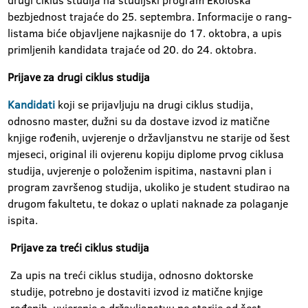
drugi ciklus studija na studijski program Ekološka
bezbjednost trajaće do 25. septembra. Informacije o rang-
listama biće objavljene najkasnije do 17. oktobra, a upis
primljenih kandidata trajaće od 20. do 24. oktobra.
Prijave za drugi ciklus studija
Kandidati
koji se prijavljuju na drugi ciklus studija,
odnosno master, dužni su da dostave izvod iz matične
knjige rođenih, uvjerenje o državljanstvu ne starije od šest
mjeseci, original ili ovjerenu kopiju diplome prvog ciklusa
studija, uvjerenje o položenim ispitima, nastavni plan i
program završenog studija, ukoliko je student studirao na
drugom fakultetu, te dokaz o uplati naknade za polaganje
ispita.
Prijave za treći ciklus studija
Za upis na treći ciklus studija, odnosno doktorske
studije, potrebno je dostaviti izvod iz matične knjige