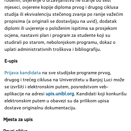
rođenih, uvjerenje o državljanstvu ne starije od šest
mjeseci, ovjerene kopije diploma prvog i drugog ciklusa
studija ili ekvivalenciju stečenog zvanja po ranije važećim
propisima (a originali se dostavljaju na uvid), dodatak
diplomi ili uvjerenje o položenim ispitima sa prosjekom
ocjena, nastavni plan i program za studente koji su
studirali po starom, nebolonjskom programu, dokaz o
uplati administrativnih troškova i bibliografiju.
E-upis
Prijava kandidata
na sve studijske programe prvog,
drugog i trećeg ciklusa na Univerzitetu u Banjoj Luci može
se izvršiti i elektronskim putem, posredstvom veb-
aplikacije na adresi
upis.unibl.org
. Kandidati koji konkurišu
elektronskim putem u obavezi su da prilikom upisa
dostave originalnu dokumentaciju.
Mjesta za upis