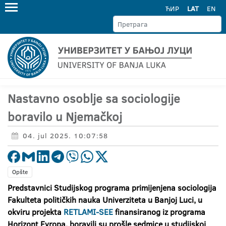
ЋИР
LAT
EN
Nastavno osoblje sa sociologije
boravilo u Njemačkoj
04. jul 2025. 10:07:58
Opšte
Predstavnici Studijskog programa primijenjena sociologija
Fakulteta političkih nauka Univerziteta u Banjoj Luci, u
okviru projekta
RETLAMI-SEE
finansiranog iz programa
Horizont Evropa, boravili su prošle sedmice u studijskoj