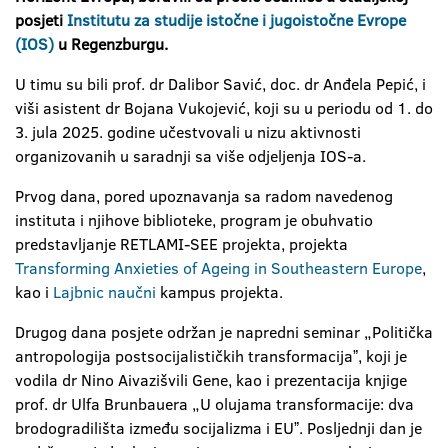
posjeti
Institutu za studije istočne i jugoistočne Evrope
(IOS)
u Regenzburgu.
U timu su bili prof. dr Dalibor Savić, doc. dr Anđela Pepić, i
viši asistent dr Bojana Vukojević, koji su u periodu od 1. do
3. jula 2025. godine učestvovali u nizu aktivnosti
organizovanih u saradnji sa više odjeljenja IOS-a.
Prvog dana, pored upoznavanja sa radom navedenog
instituta i njihove biblioteke, program je obuhvatio
predstavljanje RETLAMI-SEE projekta, projekta
Transforming Anxieties of Ageing in Southeastern Europe
,
kao i
Lajbnic naučni
kampus projekta.
Drugog dana posjete održan je napredni seminar „Politička
antropologija postsocijalističkih transformacijaˮ, koji je
vodila dr Nino Aivazišvili Gene, kao i prezentacija knjige
prof. dr Ulfa Brunbauera „U olujama transformacije: dva
brodogradilišta između socijalizma i EUˮ. Posljednji dan je