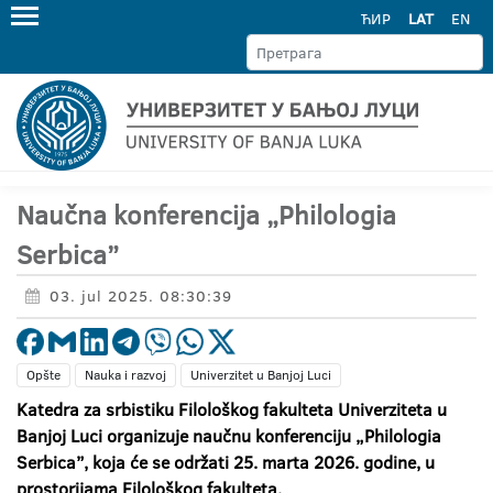
ЋИР
LAT
EN
Naučna konferencija „Philologia
Serbica”
03. jul 2025. 08:30:39
Opšte
Nauka i razvoj
Univerzitet u Banjoj Luci
Katedra za srbistiku Filološkog fakulteta Univerziteta u
Banjoj Luci organizuje naučnu konferenciju „Philologia
Serbica”
, koja će se održati 25. marta 2026. godine, u
prostorijama Filološkog fakulteta.