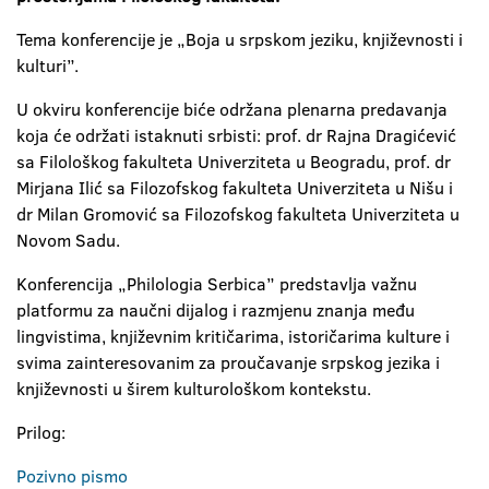
Tema konferencije je „Boja u srpskom jeziku, književnosti i
kulturi”
.
U okviru konferencije biće održana plenarna predavanja
koja će održati istaknuti srbisti: prof. dr Rajna Dragićević
sa Filološkog fakulteta Univerziteta u Beogradu, prof. dr
Mirjana Ilić sa Filozofskog fakulteta Univerziteta u Nišu i
dr Milan Gromović sa Filozofskog fakulteta Univerziteta u
Novom Sadu.
Konferencija „Philologia Serbica” predstavlja važnu
platformu za naučni dijalog i razmjenu znanja među
lingvistima, književnim kritičarima, istoričarima kulture i
svima zainteresovanim za proučavanje srpskog jezika i
književnosti u širem kulturološkom kontekstu.
Prilog:
Pozivno pismo