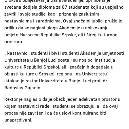
U okviru obilježavanja Dana Akademije, upriličena je
svečana dodjela diploma za 87 studenata koji su uspješno
završili svoje studije, kao i priznanja zaslužnim
nastavnicima i saradnicima. Ovaj značajni jubilej pružio je
priliku da se naglasi uloga Akademije u oblikovanju
umjetničke scene Republike Srpske, ali i šireg kulturnog
prostora.
„Nastavnici, studenti i bivši studenti Akademije umjetnosti
Univerziteta u Banjoj Luci postali su nosioci institucija
kulture u Republici Srpskoj, ali i značajnih događaja u
oblasti kulture u Srpskoj, regionu i na Univerzitetuˮ,
istakao je rektor Univerziteta u Banjoj Luci prof. dr
Radoslav Gajanin.
Rektor je naglasio da je obezbijeđen adekvatan prostor u
kojem nastavnici rade i studenti se obrazuju, ali da ovaj
proces nije završen i da će uslovi kontinuirano biti
unapređivani.