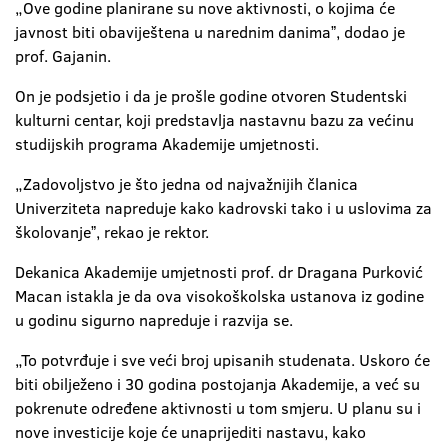
„Ove godine planirane su nove aktivnosti, o kojima će
javnost biti obaviještena u narednim danimaˮ, dodao je
prof. Gajanin.
On je podsjetio i da je prošle godine otvoren Studentski
kulturni centar, koji predstavlja nastavnu bazu za većinu
studijskih programa Akademije umjetnosti.
„Zadovoljstvo je što jedna od najvažnijih članica
Univerziteta napreduje kako kadrovski tako i u uslovima za
školovanjeˮ, rekao je rektor.
Dekanica Akademije umjetnosti prof. dr Dragana Purković
Macan istakla je da ova visokoškolska ustanova iz godine
u godinu sigurno napreduje i razvija se.
„To potvrđuje i sve veći broj upisanih studenata. Uskoro će
biti obilježeno i 30 godina postojanja Akademije, a već su
pokrenute određene aktivnosti u tom smjeru. U planu su i
nove investicije koje će unaprijediti nastavu, kako