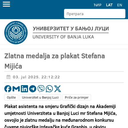
ЋИР
LAT
EN
Zlatna medalja za plakat Stefana
Mijića
03. jul 2025. 22:12:22
Opšte
Univerzitet u Banjoj Luci
Priče za primjer
Plakat asistenta na smjeru Grafički dizajn na Akademiji
umjetnosti Univerziteta u Banjoj Luci mr Stefana Mijića,
osvojio je zlatnu medalju na međunarodnom konkursu
čuvene njujorške izdavačke kuće Graphis, u okviru