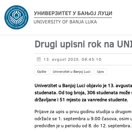
Drugi upisni rok na UN
13. avgust 2025. 08:45:10
Opšte
Univerzitet u Banjoj Luci
Upis
Univerzitet u Banjoj Luci objavio je 13. avgu
studenata. Od tog broja, 306 studenata može 
državljane i 51 mjesto za vanredne studente.
Prijave za upis u prvu godinu studija u drugom
održaće se 1. septembra u 9.00 časova, osim u 
predviđen je u periodu od 8. do 12. septembra.