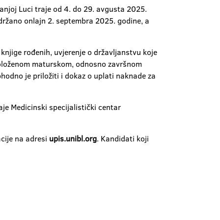
njoj Luci traje od 4. do 29. avgusta 2025.
održano onlajn 2. septembra 2025. godine, a
e knjige rođenih, uvjerenje o državljanstvu koje
 o položenom maturskom, odnosno završnom
odno je priložiti i dokaz o uplati naknade za
aje Medicinski specijalistički centar
cije na adresi
upis.unibl.org
. Kandidati koji