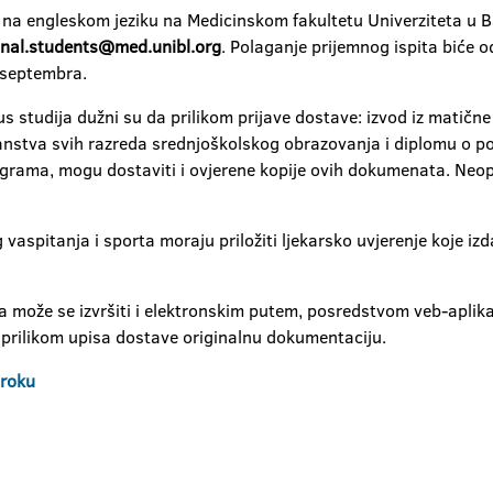
 na engleskom jeziku na Medicinskom fakultetu Univerziteta u Ba
onal.students@med.unibl.org
. Polaganje prijemnog ispita biće 
 septembra.
klus studija dužni su da prilikom prijave dostave: izvod iz matičn
edočanstva svih razreda srednjoškolskog obrazovanja i diplomu
rograma, mogu dostaviti i ovjerene kopije ovih dokumenata. Neoph
g vaspitanja i sporta moraju priložiti ljekarsko uvjerenje koje izd
a može se izvršiti i elektronskim putem, posredstvom veb-aplika
prilikom upisa dostave originalnu dokumentaciju.
 roku