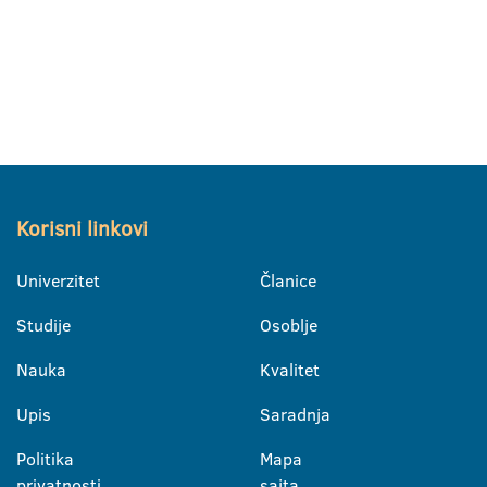
Korisni linkovi
Univerzitet
Članice
Studije
Osoblje
Nauka
Kvalitet
Upis
Saradnja
Politika
Mapa
privatnosti
sajta