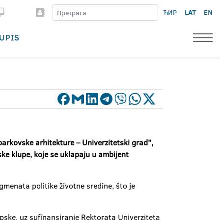
ЋИР
LAT
EN
UPIS
rkovske arhitekture – Univerzitetski grad”,
ke klupe, koje se uklapaju u ambijent
gmenata politike životne sredine, što je
rpske, uz sufinansiranje Rektorata Univerziteta