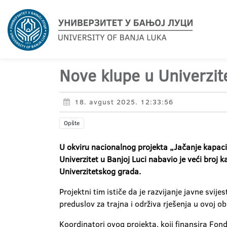
Nove klupe u Univerzi
18. avgust 2025. 12:33:56
Opšte
U okviru nacionalnog projekta „Jačanje kapaci
Univerzitet u Banjoj Luci nabavio je veći broj
Univerzitetskog grada.
Projektni tim ističe da je razvijanje javne svij
preduslov za trajna i održiva rješenja u ovoj ob
Koordinatori ovog projekta, koji finansira Fond