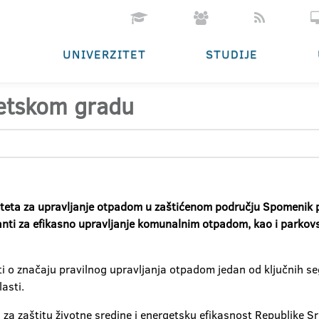
UNIVERZITET
STUDIJE
tetskom gradu
teta za upravljanje otpadom u zaštićenom području Spomenik pa
 kanti za efikasno upravljanje komunalnim otpadom, kao i parkovs
esti o značaju pravilnog upravljanja otpadom jedan od ključnih se
lasti.
 za zaštitu životne sredine i energetsku efikasnost Republike S