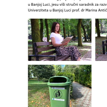
u Banjoj Luci, jesu viši stručni saradnik za ra
Univerziteta u Banjoj Luci prof. dr Marina Antić