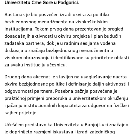
Univerzitetu Crne Gore u Podgorici.
Sastanak je bio posvećen izradi okvira za politiku
bezbjednosnog menadžmenta na visokoškolskim
institucijama. Tokom prvog dana prezentovan je pregled
dosadašnjih aktivnosti u okviru projekta i plan budućih
zadataka partnera, dok je u radnim sesijama vođena
diskusija o značaju bezbjednosnog menadžmenta u
visokom obrazovanju i identifikovane su prioritetne oblasti
za svaku instituciju učesnicu.
Drugog dana akcenat je stavljen na usaglašavanje nacrta
okvira bezbjednosne politike i definisanje daljih aktivnosti i
odgovornosti partnera. Posebna pažnja posvećena je
praktičnoj primjeni preporuka u univerzitetskom okruženju
i jačanju institucionalnih kapaciteta za odgovor na fizičke i
sajber prijetnje.
Učešćem predstavnika Univerziteta u Banjoj Luci značajno
je doprinijeto razmjeni iskustava i izradi zajedničkog