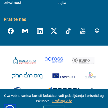
privatnosti
sajta
Pratite nas
Ova veb stranica koristi kolačiće radi poboljšanja korisničkog
iskustva.
Pročitaj više