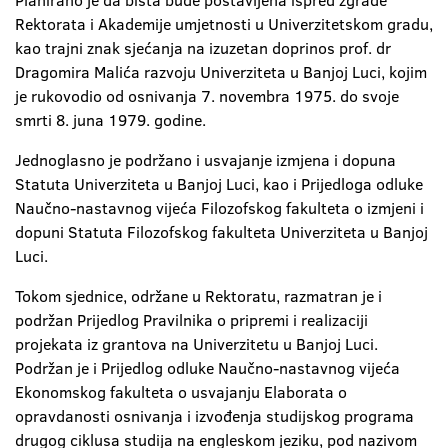
Planirano je da bista bude postavljena ispred zgrade
Rektorata i Akademije umjetnosti u Univerzitetskom gradu,
kao trajni znak sjećanja na izuzetan doprinos prof. dr
Dragomira Malića razvoju Univerziteta u Banjoj Luci, kojim
je rukovodio od osnivanja 7. novembra 1975. do svoje
smrti 8. juna 1979. godine.
Jednoglasno je podržano i usvajanje izmjena i dopuna
Statuta Univerziteta u Banjoj Luci, kao i Prijedloga odluke
Naučno-nastavnog vijeća Filozofskog fakulteta o izmjeni i
dopuni Statuta Filozofskog fakulteta Univerziteta u Banjoj
Luci.
Tokom sjednice, održane u Rektoratu, razmatran je i
podržan Prijedlog Pravilnika o pripremi i realizaciji
projekata iz grantova na Univerzitetu u Banjoj Luci.
Podržan je i Prijedlog odluke Naučno-nastavnog vijeća
Ekonomskog fakulteta o usvajanju Elaborata o
opravdanosti osnivanja i izvođenja studijskog programa
drugog ciklusa studija na engleskom jeziku, pod nazivom