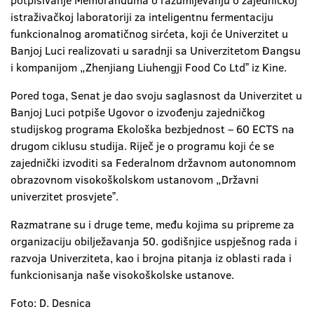
potpisivanje Memoranduma o razumijevanju o zajedničkoj
istraživačkoj laboratoriji za inteligentnu fermentaciju
funkcionalnog aromatičnog sirćeta, koji će Univerzitet u
Banjoj Luci realizovati u saradnji sa Univerzitetom Đangsu
i kompanijom „Zhenjiang Liuhengji Food Co Ltdˮ iz Kine.
Pored toga, Senat je dao svoju saglasnost da Univerzitet u
Banjoj Luci potpiše Ugovor o izvođenju zajedničkog
studijskog programa Ekološka bezbjednost – 60 ECTS na
drugom ciklusu studija. Riječ je o programu koji će se
zajednički izvoditi sa Federalnom državnom autonomnom
obrazovnom visokoškolskom ustanovom „Državni
univerzitet prosvjeteˮ.
Razmatrane su i druge teme, među kojima su pripreme za
organizaciju obilježavanja 50. godišnjice uspješnog rada i
razvoja Univerziteta, kao i brojna pitanja iz oblasti rada i
funkcionisanja naše visokoškolske ustanove.
Foto: D. Desnica