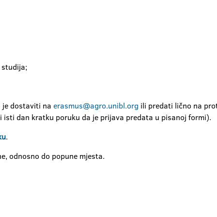
 studija;
je dostaviti na
erasmus@agro.unibl.org
ili predati lično na pr
isti dan kratku poruku da je prijava predata u pisanoj formi).
ku
.
ine, odnosno do popune mjesta.