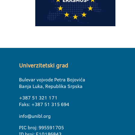
Univerzitetski grad
Bulevar vojvode Petra Bojovića
Banja Luka, Republika Srpska
+387 51 321 171
Faks: +387 51 315 694
info@unibl.org
PIC broj: 995591705
ID broj: E10186843