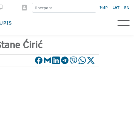
ЋИР
LAT
EN
UPIS
tane Ćirić