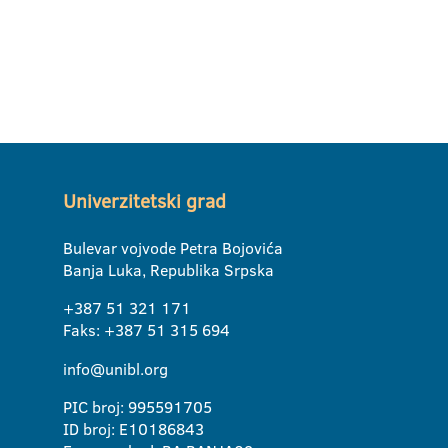
Univerzitetski grad
Bulevar vojvode Petra Bojovića
Banja Luka, Republika Srpska
+387 51 321 171
Faks: +387 51 315 694
info@unibl.org
PIC broj: 995591705
ID broj: E10186843