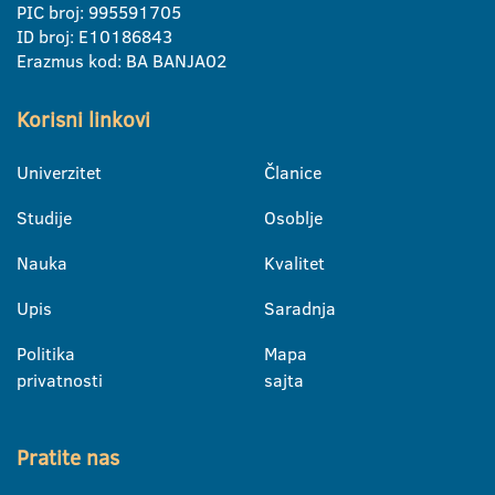
PIC broj: 995591705
ID broj: E10186843
Erazmus kod: BA BANJA02
Korisni linkovi
Univerzitet
Članice
Studije
Osoblje
Nauka
Kvalitet
Upis
Saradnja
Politika
Mapa
privatnosti
sajta
Pratite nas