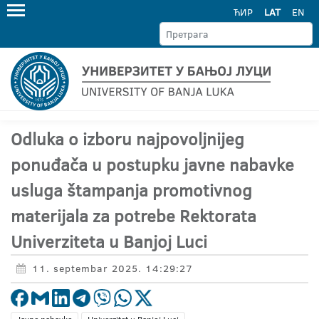
ЋИР
LAT
EN
Odluka o izboru najpovoljnijeg
ponuđača u postupku javne nabavke
usluga štampanja promotivnog
materijala za potrebe Rektorata
Univerziteta u Banjoj Luci
11. septembar 2025. 14:29:27