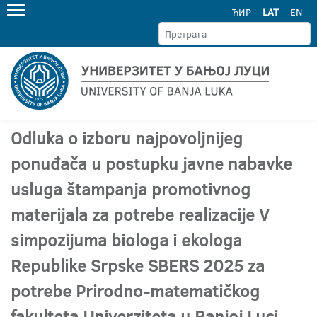
ЋИР
LAT
EN
Odluka o izboru najpovoljnijeg
ponuđača u postupku javne nabavke
usluga štampanja promotivnog
materijala za potrebe realizacije V
simpozijuma biologa i ekologa
Republike Srpske SBERS 2025 za
potrebe Prirodno-matematičkog
fakulteta Univerziteta u Banjoj Luci