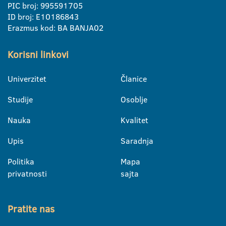
PIC broj: 995591705
ID broj: E10186843
Erazmus kod: BA BANJA02
Korisni linkovi
Univerzitet
Članice
Studije
Osoblje
Nauka
Kvalitet
Upis
Saradnja
Politika
Mapa
privatnosti
sajta
Pratite nas