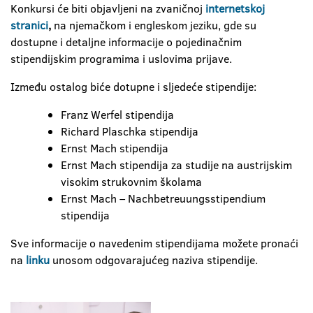
Konkursi će biti objavljeni na zvaničnoj
internetskoj
stranici
,
na njemačkom i engleskom jeziku, gde su
dostupne i detaljne informacije o pojedinačnim
stipendijskim programima i uslovima prijave.
Između ostalog biće dotupne i sljedeće stipendije:
Franz Werfel stipendija
Richard Plaschka stipendija
Ernst Mach stipendija
Ernst Mach stipendija za studije na austrijskim
visokim strukovnim školama
Ernst Mach – Nachbetreuungsstipendium
stipendija
Sve informacije o navedenim stipendijama možete pronaći
na
linku
unosom odgovarajućeg naziva stipendije.