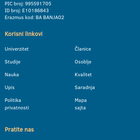
PIC broj: 995591705
ID broj: E10186843
Erazmus kod: BA BANJA02
Korisni linkovi
Univerzitet
Članice
Studije
Osoblje
Nauka
Kvalitet
Upis
Saradnja
Politika
Mapa
privatnosti
sajta
Pratite nas