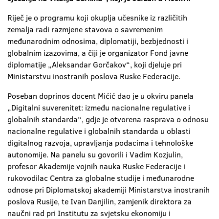
Riječ je o programu koji okuplja učesnike iz različitih
zemalja radi razmjene stavova o savremenim
međunarodnim odnosima, diplomatiji, bezbjednosti i
globalnim izazovima, a čiji je organizator Fond javne
diplomatije „Aleksandar Gorčakov“, koji djeluje pri
Ministarstvu inostranih poslova Ruske Federacije.
Poseban doprinos docent Mićić dao je u okviru panela
„Digitalni suverenitet: između nacionalne regulative i
globalnih standarda“, gdje je otvorena rasprava o odnosu
nacionalne regulative i globalnih standarda u oblasti
digitalnog razvoja, upravljanja podacima i tehnološke
autonomije. Na panelu su govorili i Vadim Kozjulin,
profesor Akademije vojnih nauka Ruske Federacije i
rukovodilac Centra za globalne studije i međunarodne
odnose pri Diplomatskoj akademiji Ministarstva inostranih
poslova Rusije, te Ivan Danjilin, zamjenik direktora za
naučni rad pri Institutu za svjetsku ekonomiju i