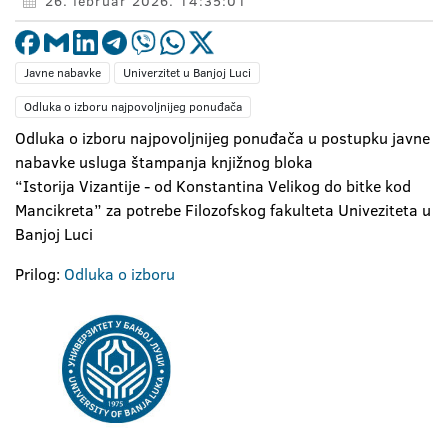
26. februar 2026. 14:35:01
Javne nabavke
Univerzitet u Banjoj Luci
Odluka o izboru najpovoljnijeg ponuđača
Odluka o izboru najpovoljnijeg ponuđača u postupku javne
nabavke usluga štampanja knjižnog bloka
“Istorija Vizantije - od Konstantina Velikog do bitke kod
Mancikreta” za potrebe Filozofskog fakulteta Univeziteta u
Banjoj Luci
Prilog:
Odluka o izboru