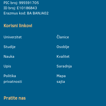
PIC broj: 995591705
ID broj: E10186843
Erazmus kod: BA BANJA02
Korisni linkovi
Univerzitet
Članice
Studije
Osoblje
Nauka
Kvalitet
Upis
Saradnja
Politika
Mapa
privatnosti
sajta
Pratite nas