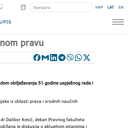
ЋИР
LAT
EN
UPIS
dnom pravu
dom obilježavanja 51 godine uspješnog rada i
ake iz oblasti prava i srodnih naučnih
. dr Dalibor Kesić, dekan Pravnog fakulteta
održana je diskusija o aktuelnim pitanjima i