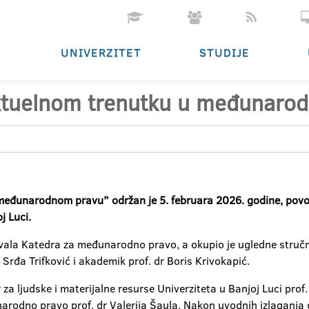
UNIVERZITET
STUDIJE
aktuelnom trenutku u međunaro
 međunarodnom pravu” održan je 5. februara 2026. godine, povo
j Luci.
ala Katedra za međunarodno pravo, a okupio je ugledne stručnj
r Srđa Trifković i akademik prof. dr Boris Krivokapić.
za ljudske i materijalne resurse Univerziteta u Banjoj Luci prof
narodno pravo prof. dr Valerija Šaula. Nakon uvodnih izlaganja 