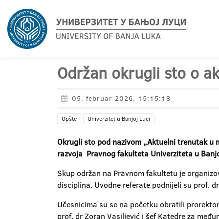
Održan okrugli sto o 
05. februar 2026. 15:15:18
Opšte
Univerzitet u Banjoj Luci
Okrugli sto pod nazivom „Aktuelni trenutak u
razvoja Pravnog fakulteta Univerziteta u Banjo
Skup održan na Pravnom fakultetu je organizov
disciplina. Uvodne referate podnijeli su prof. d
Učesnicima su se na početku obratili prorektor 
prof. dr Zoran Vasiljević i šef Katedre za među