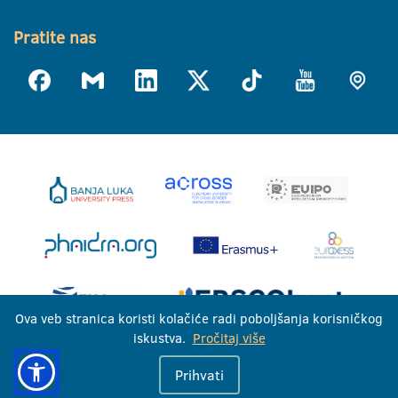
Pratite nas
Ova veb stranica koristi kolačiće radi poboljšanja korisničkog
iskustva.
Pročitaj više
Univerzitet u Banjoj Luci © 2026
Prihvati
Sva prava zadržana