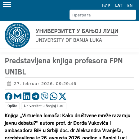
ЋИР
LAT
EN
Predstavljena knjiga profesora FPN
UNIBL
27. februar 2026. 09:29:46
Opšte
Univerzitet u Banjoj Luci
Knjiga „Virtuelna lomača: Kako društvene mreže razaraju
javnu debatu?ˮ autora prof. dr Đorđa Vukovića i
ambasadora BiH u Srbiji doc. dr Aleksandra Vranješa,
predstavljena je 26. avgusta 2026. godine u Banjoj Luci.