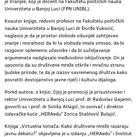
je Vranješ, koji je docent na Fakultetu političkih nauka
Univerziteta u Banjoj Luci (FPN UNIBL).
Koautor knjige, redovni profesor na Fakultetu političkih
nauka Univerziteta u Banjoj Luci dr Đorđe Vuković,
naglasio je da je prostor slobode oduvijek zahtijevao
znanje i moralnost da bi ta sloboda imala smisao, da bi
razgovor oplemenio učesnike i da bi sučeljavanje
argumenata nadglasalo međusobno isključivanje. On je
upozorio da su društvene mreže otkrile i mračnu stranu
ljudske prirode, te da je izazov savremenog društva kako
povratiti dostojanstvo javne riječi i kulturu dijaloga.
Pored autora, o knjizi, čijoj je promociji je prisustvovao i
rektor Univerziteta u Banjoj Luci prof. dr Radoslav Gajanin,
govorili su i prof. dr Siniša Atlagić, te osnivač i direktor
izdavačke kuće „HERAeduˮ Zorica Stablović Bulajić.
Knjiga „Virtuelna lomača: Kako društvene mreže razaraju
javnu debatu?ˮ objavljena je u izdanju „HERAeduˮ i Institut