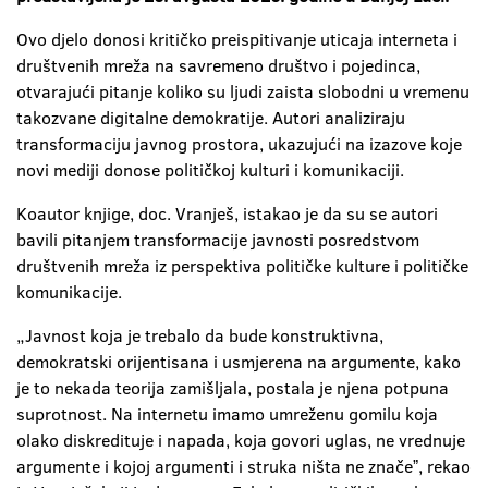
Ovo djelo donosi kritičko preispitivanje uticaja interneta i
društvenih mreža na savremeno društvo i pojedinca,
otvarajući pitanje koliko su ljudi zaista slobodni u vremenu
takozvane digitalne demokratije. Autori analiziraju
transformaciju javnog prostora, ukazujući na izazove koje
novi mediji donose političkoj kulturi i komunikaciji.
Koautor knjige, doc. Vranješ, istakao je da su se autori
bavili pitanjem transformacije javnosti posredstvom
društvenih mreža iz perspektiva političke kulture i političke
komunikacije.
„Javnost koja je trebalo da bude konstruktivna,
demokratski orijentisana i usmjerena na argumente, kako
je to nekada teorija zamišljala, postala je njena potpuna
suprotnost. Na internetu imamo umreženu gomilu koja
olako diskredituje i napada, koja govori uglas, ne vrednuje
argumente i kojoj argumenti i struka ništa ne značeˮ, rekao