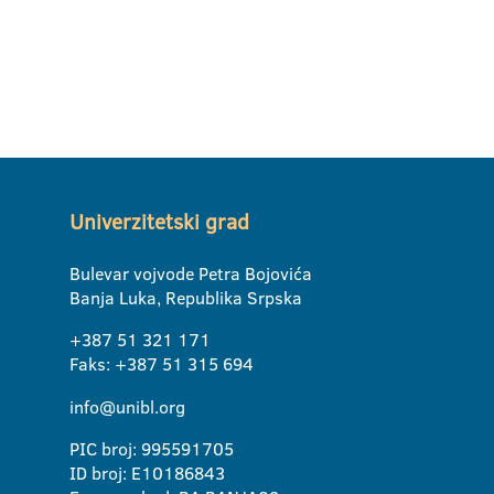
Univerzitetski grad
Bulevar vojvode Petra Bojovića
Banja Luka, Republika Srpska
+387 51 321 171
Faks: +387 51 315 694
info@unibl.org
PIC broj: 995591705
ID broj: E10186843