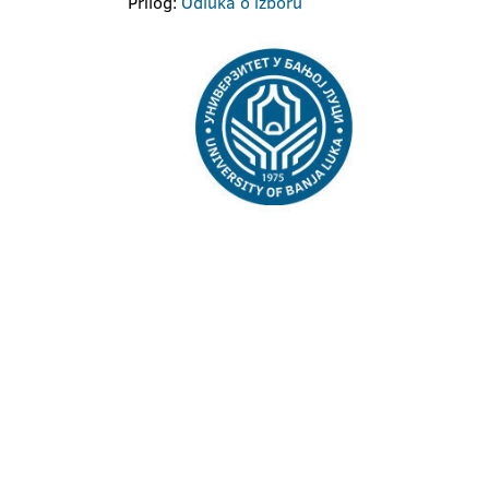
Prilog:
Odluka o izboru