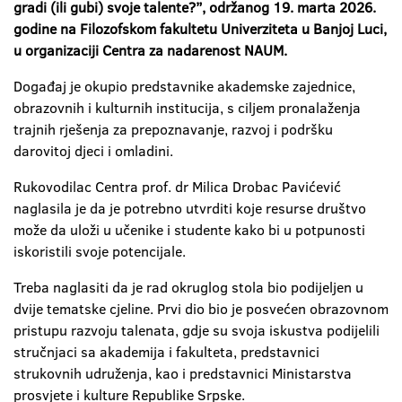
gradi (ili gubi) svoje talente?”, održanog 19. marta 2026.
godine na Filozofskom fakultetu Univerziteta u Banjoj Luci,
u organizaciji Centra za nadarenost NAUM.
Događaj je okupio predstavnike akademske zajednice,
obrazovnih i kulturnih institucija, s ciljem pronalaženja
trajnih rješenja za prepoznavanje, razvoj i podršku
darovitoj djeci i omladini.
Rukovodilac Centra prof. dr Milica Drobac Pavićević
naglasila je da je potrebno utvrditi koje resurse društvo
može da uloži u učenike i studente kako bi u potpunosti
iskoristili svoje potencijale.
Treba naglasiti da je rad okruglog stola bio podijeljen u
dvije tematske cjeline. Prvi dio bio je posvećen obrazovnom
pristupu razvoju talenata, gdje su svoja iskustva podijelili
stručnjaci sa akademija i fakulteta, predstavnici
strukovnih udruženja, kao i predstavnici Ministarstva
prosvjete i kulture Republike Srpske.