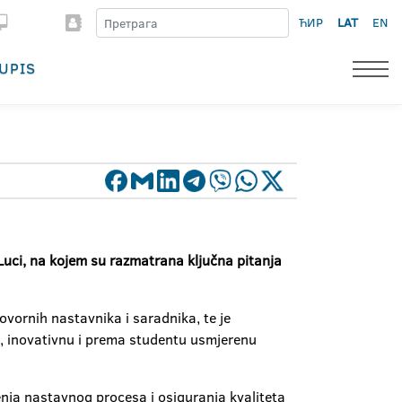
ЋИР
LAT
EN
UPIS
 Luci, na kojem su razmatrana ključna pitanja
vornih nastavnika i saradnika, te je
nu, inovativnu i prema studentu usmjerenu
enja nastavnog procesa i osiguranja kvaliteta