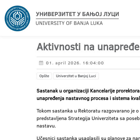
Aktivnosti na unapređen
01. april 2026. 16:04:00
Opšte
Univerzitet u Banjoj Luci
Sastanak u organizaciji Kancelarije prorektora
unapređenja nastavnog procesa i sistema kvalit
Tokom sastanka u Rektoratu razgovarano je o m
predstavljena Strategija Univerziteta sa poseb
nastavu.
Učesnici sastanka usaglasili su planove za nar