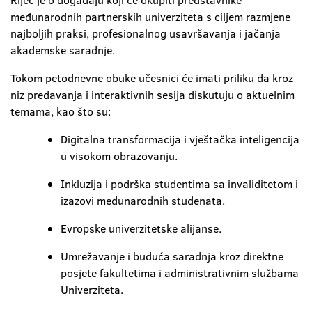
Riječ je o događaju koji će okupiti predstavnike
međunarodnih partnerskih univerziteta s ciljem razmjene
najboljih praksi, profesionalnog usavršavanja i jačanja
akademske saradnje.
Tokom petodnevne obuke učesnici će imati priliku da kroz
niz predavanja i interaktivnih sesija diskutuju o aktuelnim
temama, kao što su:
Digitalna transformacija i vještačka inteligencija
u visokom obrazovanju.
Inkluzija i podrška studentima sa invaliditetom i
izazovi međunarodnih studenata.
Evropske univerzitetske alijanse.
Umrežavanje i buduća saradnja kroz direktne
posjete fakultetima i administrativnim službama
Univerziteta.