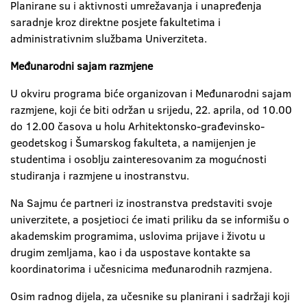
Planirane su i aktivnosti umrežavanja i unapređenja
saradnje kroz direktne posjete fakultetima i
administrativnim službama Univerziteta.
Međunarodni sajam razmjene
U okviru programa biće organizovan i Međunarodni sajam
razmjene, koji će biti održan u srijedu, 22. aprila, od 10.00
do 12.00 časova u holu Arhitektonsko-građevinsko-
geodetskog i Šumarskog fakulteta, a namijenjen je
studentima i osoblju zainteresovanim za mogućnosti
studiranja i razmjene u inostranstvu.
Na
Sajmu će partneri iz inostranstva predstaviti svoje
univerzitete, a posjetioci će imati priliku da se informišu o
akademskim programima, uslovima prijave i životu u
drugim zemljama, kao i da uspostave kontakte sa
koordinatorima i učesnicima međunarodnih razmjena.
Osim radnog dijela, za učesnike su planirani i sadržaji koji