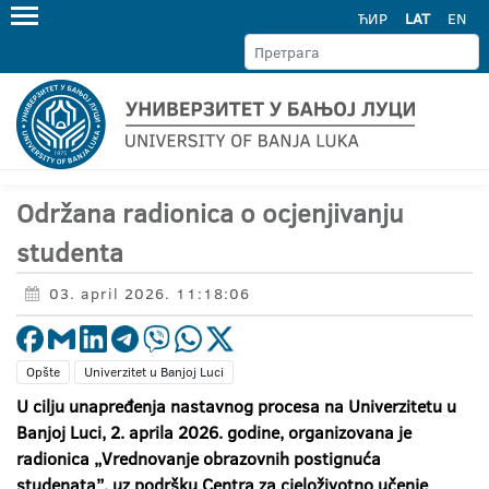
ЋИР
LAT
EN
Održana radionica o ocjenjivanju
studenta
03. april 2026. 11:18:06
Opšte
Univerzitet u Banjoj Luci
U cilju unapređenja nastavnog procesa na Univerzitetu u
Banjoj Luci, 2. aprila 2026. godine, organizovana je
radionica „Vrednovanje obrazovnih postignuća
studenata”, uz podršku Centra za cjeloživotno učenje