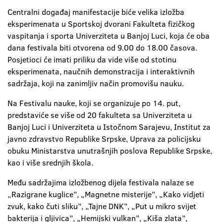
Centralni događaj manifestacije biće velika izložba
eksperimenata u Sportskoj dvorani Fakulteta fizičkog
vaspitanja i sporta Univerziteta u Banjoj Luci, koja će oba
dana festivala biti otvorena od 9.00 do 18.00 časova.
Posjetioci će imati priliku da vide više od stotinu
eksperimenata, naučnih demonstracija i interaktivnih
sadržaja, koji na zanimljiv način promovišu nauku.
Na Festivalu nauke, koji se organizuje po 14. put,
predstaviće se više od 20 fakulteta sa Univerziteta u
Banjoj Luci i Univerziteta u Istočnom Sarajevu, Institut za
javno zdravstvo Republike Srpske, Uprava za policijsku
obuku Ministarstva unutrašnjih poslova Republike Srpske,
kao i više srednjih škola.
Među sadržajima izložbenog dijela festivala nalaze se
„Razigrane kuglice”, „Magnetne misterije”, „Kako vidjeti
zvuk, kako čuti sliku”, „Tajne DNK”, „Put u mikro svijet
bakterija i gljivica”, „Hemijski vulkan”, „Kiša zlata”,