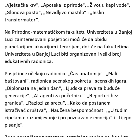
„Vještačka krv”, „Apoteka iz prirode”, „Život u kapi vode”,
„Slonova pasta”, „Nevidljivo mastilo” i „Teslin
transformator”.
Na Prirodno-matematičkom fakultetu Univerziteta u Banjoj
Luci zainteresovani posjetioci moći će da obiđu
planetarijum, akvarijum i terarijum, dok će na fakultetima
Univerziteta u Banjoj Luci biti organizovan i veliki broj
edukativnih radionica.
Posjetioce očekuju radionice „Čas anatomije”, „Mali
baštovani”, radionica scenskog pokreta i scenskih igara,
„Diplomata na jedan dan”, „Ljudska prava za buduće
generacije”, „AI agenti za početnike”, „Reporteri bez
granica”, „Razlozi za sreću”, „Kako da postanem
istraživač društva”, „Naučena bespomoćnost”, „U tuđim
cipelama: razumijevanje i prepoznavanje emocija” i „Lijepo
pisanje”.