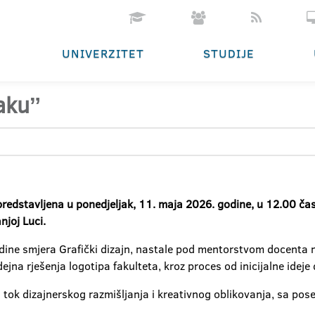
UNIVERZITET
STUDIJE
nakuˮ
predstavljena u ponedjeljak, 11. maja 2026. godine, u 12.00 ča
njoj Luci.
ine smjera Grafički dizajn, nastale pod mentorstvom docenta n
ejna rješenja logotipa fakulteta, kroz proces od inicijalne ideje 
jni tok dizajnerskog razmišljanja i kreativnog oblikovanja, sa 