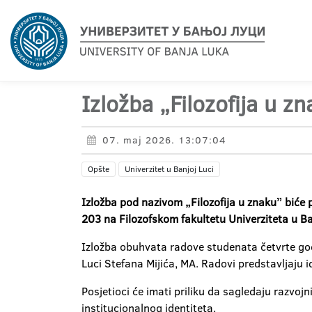
Izložba „Filozofija u z
07. maj 2026. 13:07:04
Opšte
Univerzitet u Banjoj Luci
Izložba pod nazivom „Filozofija u znakuˮ biće 
203 na Filozofskom fakultetu Univerziteta u Ba
Izložba obuhvata radove studenata četvrte god
Luci Stefana Mijića, MA. Radovi predstavljaju id
Posjetioci će imati priliku da sagledaju razvo
institucionalnog identiteta.