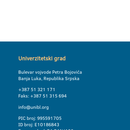
Univerzitetski grad
Bulevar vojvode Petra Bojovića
Banja Luka, Republika Srpska
+387 51 321 171
Faks: +387 51 315 694
info@unibl.org
PIC broj: 995591705
ID broj: E10186843