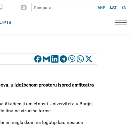
ЋИР
LAT
EN
UPIS
sova, u izložbenom prostoru ispred amfiteatra
a Akademiji umjetnosti Univerziteta u Banjoj
do finalne vizuelne forme.
posebnim naglaskom na logotip kao nosioca