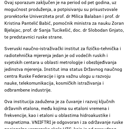
Ovaj sporazum zaključen je na period od pet godina, uz
mogućnost produženja, a potpisivanju su prisustvovale
prorektorke Univerziteta prof. dr Milica Balaban i prof. dr
Kristina Pantelić Babić, pomoćnik ministra za nauku Zoran
Bjelajac, prof. dr Sanja Tucikešić, doc. dr Slobodan Gnjato,
te predstavnici ruske strane.
Sveruski naučno-istraživački institut za fizičko-tehnička i
radiotehnička mjerenja jedan je od vodećih ruskih i
svjetskih centara u oblasti metrologije i obezbjeđivanja
jedinstva mjerenja. Institut ima status Državnog naučnog
centra Ruske Federacije i igra važnu ulogu u razvoju
nauke, telekomunikacija, kosmičkih istraživanja i
odbrambene industrije.
Ova institucija zadužena je za čuvanje i razvoj ključnih
državnih etalona, među kojima su etaloni vremena i
frekvencije, kao i etaloni u oblastima hidroakustike i
magnetizma. VNIIFTRI je odgovoran i za održavanje ruske