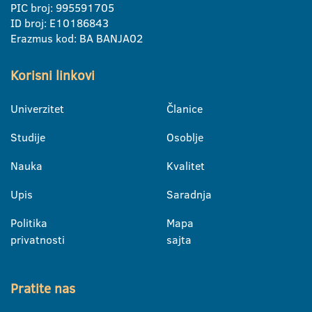
PIC broj: 995591705
ID broj: E10186843
Erazmus kod: BA BANJA02
Korisni linkovi
Univerzitet
Članice
Studije
Osoblje
Nauka
Kvalitet
Upis
Saradnja
Politika
Mapa
privatnosti
sajta
Pratite nas