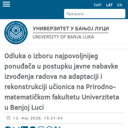
ЋИР
LAT
EN
Odluka o izboru najpovoljnijeg
ponuđača u postupku javne nabavke
izvođenja radova na adaptaciji i
rekonstrukciji učionica na Prirodno-
matematičkom fakultetu Univerziteta
u Banjoj Luci
13. maj 2026. 15:21:43