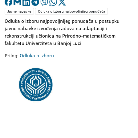
Javne nabavke
Odluka o izboru najpovoljnijeg ponuđača
Odluka o izboru najpovoljnijeg ponuđača u postupku
javne nabavke izvođenja radova na adaptaciji i
rekonstrukciji učionica na Prirodno-matematičkom
fakultetu Univerziteta u Banjoj Luci
Prilog:
Odluka o izboru