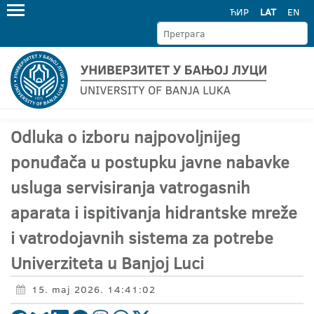
ЋИР
LAT
EN
Odluka o izboru najpovoljnijeg
ponuđača u postupku javne nabavke
usluga servisiranja vatrogasnih
aparata i ispitivanja hidrantske mreže
i vatrodojavnih sistema za potrebe
Univerziteta u Banjoj Luci
15. maj 2026. 14:41:02