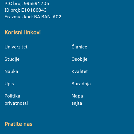
PIC broj: 995591705
ID broj: E10186843
Erazmus kod: BA BANJA02
Korisni linkovi
Univerzitet
Članice
Studije
Osoblje
Nauka
Kvalitet
Upis
Saradnja
Politika
Mapa
privatnosti
sajta
Pratite nas