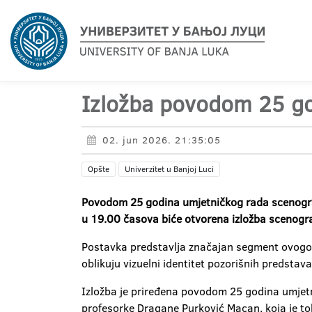
Izložba povodom 25 go
02. jun 2026. 21:35:05
Opšte
Univerzitet u Banjoj Luci
Povodom 25 godina umjetničkog rada scenograf
u 19.00 časova biće otvorena izložba scenograf
Postavka predstavlja značajan segment ovogodiš
oblikuju vizuelni identitet pozorišnih predstava
Izložba je priređena povodom 25 godina umjetn
profesorke Dragane Purković Macan, koja je tok