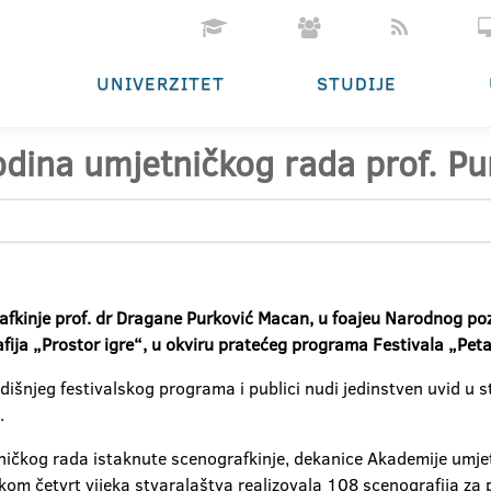
UNIVERZITET
STUDIJE
dina umjetničkog rada prof. P
kinje prof. dr Dragane Purković Macan, u foajeu Narodnog poz
ija „Prostor igre“, u okviru pratećeg programa Festivala „Peta
njeg festivalskog programa i publici nudi jedinstven uvid u stv
.
ičkog rada istaknute scenografkinje, dekanice Akademije umjetn
om četvrt vijeka stvaralaštva realizovala 108 scenografija za 