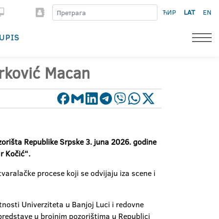
ЋИР
LAT
EN
UPIS
urković Macan
orišta Republike Srpske 3. juna 2026. godine
r Kočić“.
aralačke procese koji se odvijaju iza scene i
osti Univerziteta u Banjoj Luci i redovne
predstave u brojnim pozorištima u Republici