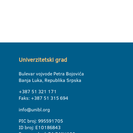
Univerzitetski grad
Bulevar vojvode Petra Bojovića
Banja Luka, Republika Srpska
+387 51 321 171
Faks: +387 51 315 694
info@unibl.org
PIC broj: 995591705
ID broj: E10186843