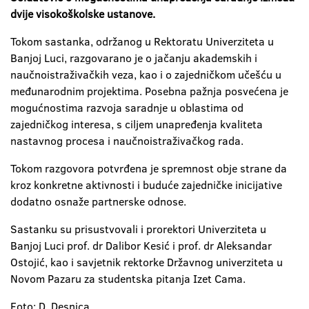
dvije visokoškolske ustanove.
Tokom sastanka, održanog u Rektoratu Univerziteta u
Banjoj Luci, razgovarano je o jačanju akademskih i
naučnoistraživačkih veza, kao i o zajedničkom učešću u
međunarodnim projektima. Posebna pažnja posvećena je
mogućnostima razvoja saradnje u oblastima od
zajedničkog interesa, s ciljem unapređenja kvaliteta
nastavnog procesa i naučnoistraživačkog rada.
Tokom razgovora potvrđena je spremnost obje strane da
kroz konkretne aktivnosti i buduće zajedničke inicijative
dodatno osnaže partnerske odnose.
Sastanku su prisustvovali i prorektori Univerziteta u
Banjoj Luci prof. dr Dalibor Kesić i prof. dr Aleksandar
Ostojić, kao i savjetnik rektorke Državnog univerziteta u
Novom Pazaru za studentska pitanja Izet Cama.
Foto: D. Desnica