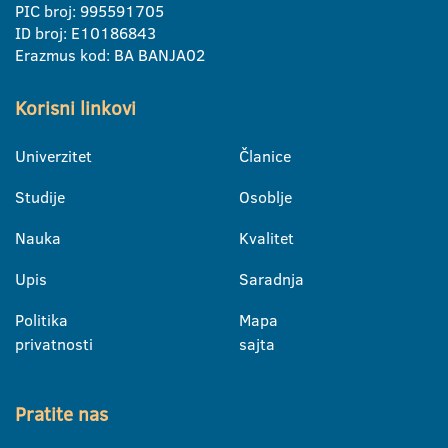
PIC broj: 995591705
ID broj: E10186843
Erazmus kod: BA BANJA02
Korisni linkovi
Univerzitet
Članice
Studije
Osoblje
Nauka
Kvalitet
Upis
Saradnja
Politika
Mapa
privatnosti
sajta
Pratite nas