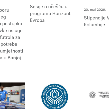
Sesije o učešću u
zboru
20. maj 2026.
programu Horizont
jeg
Stipendije 
Evropa
u postupku
Kolumbije
vke usluge
futrola za
 potrebe
umjetnosti
a u Banjoj