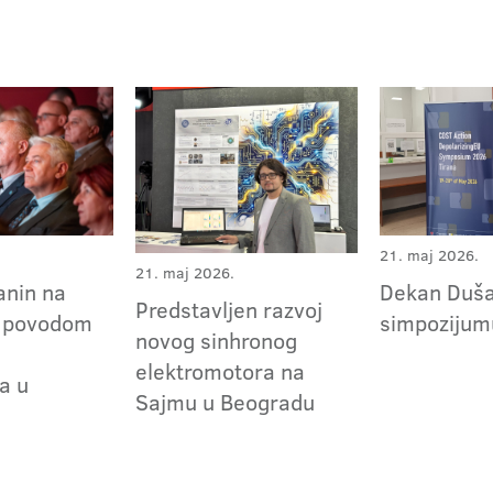
21. maj 2026.
21. maj 2026.
Dekan Duša
anin na
Predstavljen razvoj
simpozijumu
i povodom
novog sinhronog
elektromotora na
a u
Sajmu u Beogradu
u