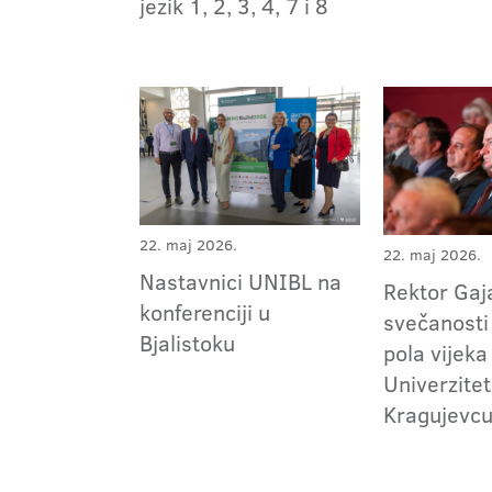
jezik 1, 2, 3, 4, 7 i 8
22. maj 2026.
22. maj 2026.
Nastavnici UNIBL na
Rektor Gaj
konferenciji u
svečanost
Bjalistoku
pola vijeka
Univerzitet
Kragujevc