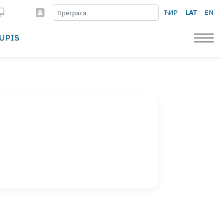
ЋИР
LAT
EN
UPIS