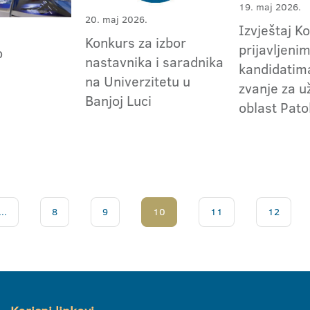
19. maj 2026.
20. maj 2026.
Izvještaj K
Konkurs za izbor
prijavljeni
o
nastavnika i saradnika
kandidatima
u
na Univerzitetu u
zvanje za 
Banjoj Luci
oblast Pato
...
8
9
10
11
12