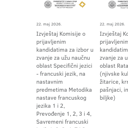
22. maj 2026.
22. maj 2026.
Izvještaj Komisije o
Izvještaj K
prijavljenim
prijavljeni
kandidatima za izbor u
kandidatim
zvanje za užu naučnu
zvanje za 
oblast Specifični jezici
oblast Rat
- francuski jezik, na
(njivske ku
nastavnim
žitarice, k
predmetima Metodika
pašnjaci, i
nastave francuskog
biljke)
jezika 1 i 2,
Prevođenje 1, 2, 3 i 4,
Savremeni francuski