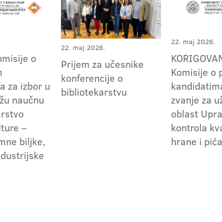
22. maj 2026.
22. maj 2026.
omisije o
KORIGOVANI
Prijem za učesnike
m
Komisije o 
konferencije o
a za izbor u
kandidatima
bibliotekarstvu
užu naučnu
zvanje za 
arstvo
oblast Upra
lture –
kontrola kv
rmne biljke,
hrane i pić
ndustrijske