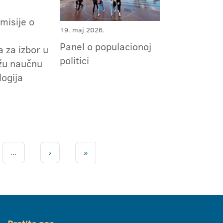
omisije o
19. maj 2026.
m
Panel o populacionoj
 za izbor u
politici
užu naučnu
logija
...
›
»