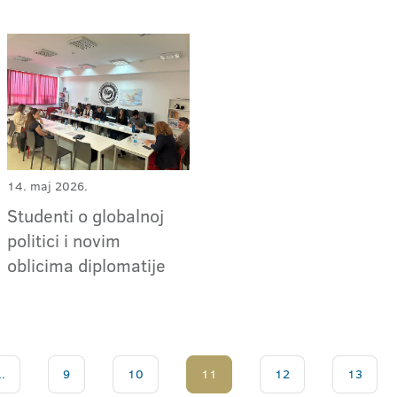
14. maj 2026.
Studenti o globalnoj
politici i novim
oblicima diplomatije
..
9
10
11
12
13