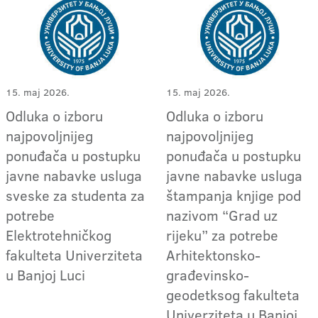
15. maj 2026.
15. maj 2026.
Odluka o izboru
Odluka o izboru
najpovoljnijeg
najpovoljnijeg
ponuđača u postupku
ponuđača u postupku
javne nabavke usluga
javne nabavke usluga
sveske za studenta za
štampanja knjige pod
potrebe
nazivom “Grad uz
Elektrotehničkog
rijeku” za potrebe
fakulteta Univerziteta
Arhitektonsko-
u Banjoj Luci
građevinsko-
geodetksog fakulteta
Univerziteta u Banjoj