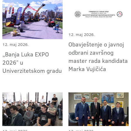
12. maj 2026.
Obavještenje o javnoj
12. maj 2026.
odbrani završnog
„Banja Luka EXPO
master rada kandidata
2026ˮ u
Marka Vujičića
Univerzitetskom gradu