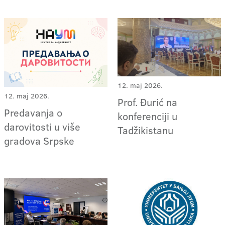
12. maj 2026.
12. maj 2026.
Prof. Đurić na
Predavanja o
konferenciji u
darovitosti u više
Tadžikistanu
gradova Srpske