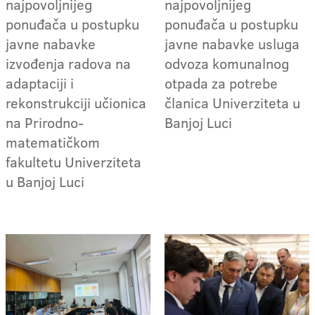
najpovoljnijeg
najpovoljnijeg
ponuđača u postupku
ponuđača u postupku
javne nabavke
javne nabavke usluga
izvođenja radova na
odvoza komunalnog
adaptaciji i
otpada za potrebe
rekonstrukciji učionica
članica Univerziteta u
na Prirodno-
Banjoj Luci
matematičkom
fakultetu Univerziteta
u Banjoj Luci