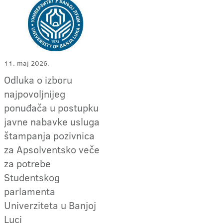
11. maj 2026.
Odluka o izboru
najpovoljnijeg
ponuđača u postupku
javne nabavke usluga
štampanja pozivnica
za Apsolventsko veče
za potrebe
Studentskog
parlamenta
Univerziteta u Banjoj
Luci