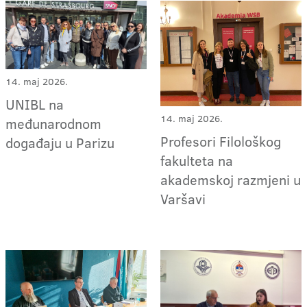
14. maj 2026.
UNIBL na
14. maj 2026.
međunarodnom
Profesori Filološkog
događaju u Parizu
fakulteta na
akademskoj razmjeni u
Varšavi