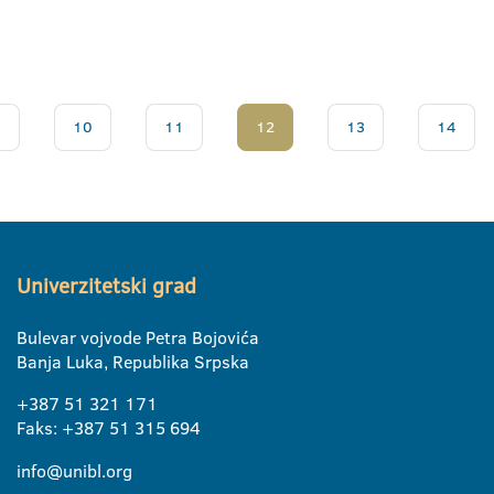
.
10
11
12
13
14
Univerzitetski grad
Bulevar vojvode Petra Bojovića
Banja Luka, Republika Srpska
+387 51 321 171
Faks: +387 51 315 694
info@unibl.org