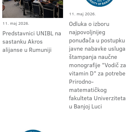
11. maj 2026.
Odluka o izboru
11. maj 2026.
najpovoljnijeg
Predstavnici UNIBL na
ponuđača u postupku
sastanku Akros
javne nabavke usluga
alijanse u Rumuniji
štampanja naučne
monografije "Vodič za
vitamin D" za potrebe
Prirodno-
matematičkog
fakulteta Univerziteta
u Banjoj Luci