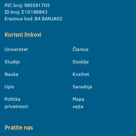
PIC broj: 995591705
ID broj: E10186843
Erazmus kod: BA BANJA02
Korisni linkovi
Univerzitet
Članice
Studije
Osoblje
Nauka
Kvalitet
Upis
Saradnja
Politika
Mapa
privatnosti
sajta
Pratite nas