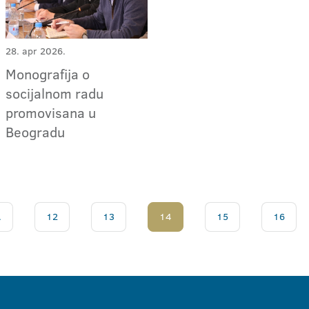
28. apr 2026.
Monografija o
socijalnom radu
promovisana u
Beogradu
.
12
13
14
15
16