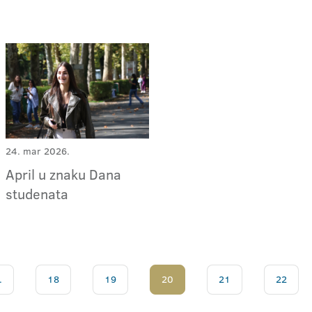
24. mar 2026.
April u znaku Dana
studenata
.
18
19
20
21
22