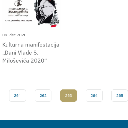
09. dec 2020.
Kulturna manifestacija
„Dani Vlade S.
Miloševića 2020“
261
262
263
264
265