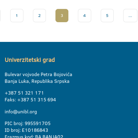
1
2
3
4
5
...
Univerzitetski grad
Bulevar vojvode Petra Bojovića
Banja Luka, Republika Srpska
+387 51 321 171
Faks: +387 51 315 694
info@unibl.org
PIC broj: 995591705
ID broj: E10186843
Erazmus kod: BA BANJA02