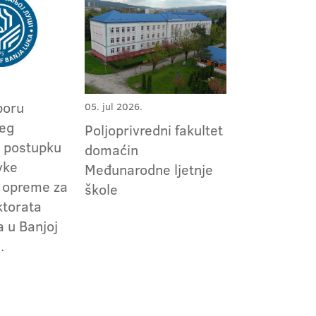
boru
05. jul 2026.
jeg
Poljoprivredni fakultet
 postupku
domaćin
vke
Međunarodne ljetnje
 opreme za
škole
ktorata
a u Banjoj
.