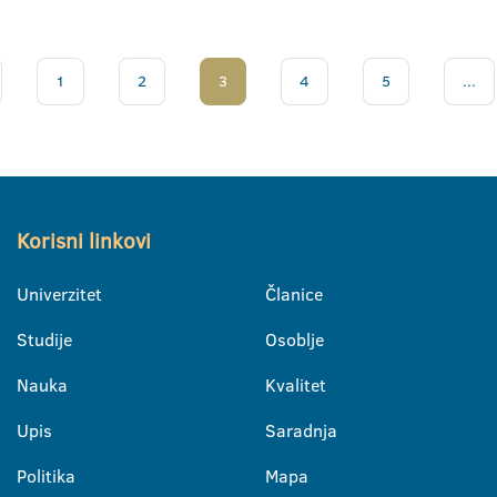
1
2
3
4
5
...
Korisni linkovi
Univerzitet
Članice
Studije
Osoblje
Nauka
Kvalitet
Upis
Saradnja
Politika
Mapa