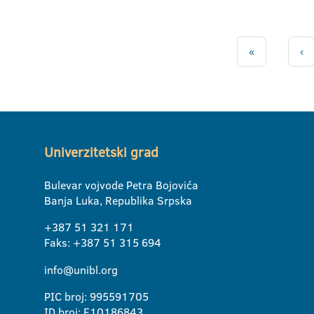
«
‹
Univerzitetski grad
Bulevar vojvode Petra Bojovića
Banja Luka, Republika Srpska
+387 51 321 171
Faks: +387 51 315 694
info@unibl.org
PIC broj: 995591705
ID broj: E10186843