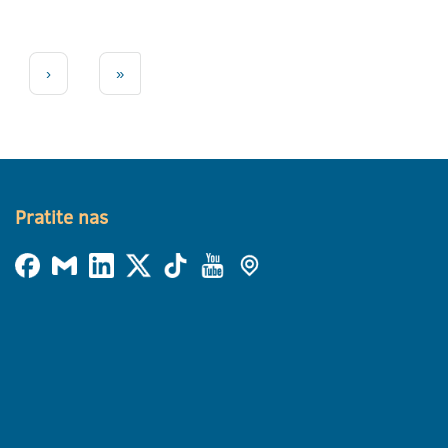
›
»
Pratite nas