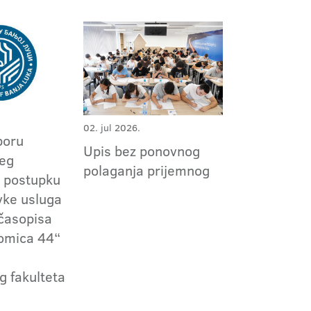
02. jul 2026.
boru
Upis bez ponovnog
jeg
polaganja prijemnog
 postupku
vke usluga
časopisa
omica 44“
 fakulteta