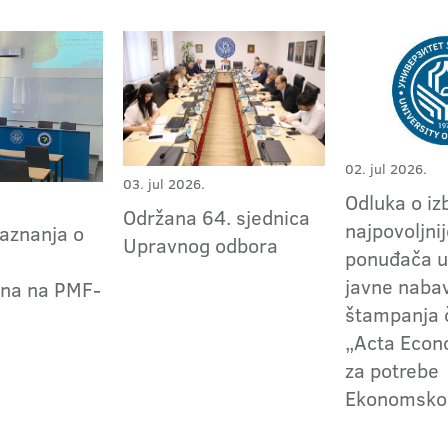
02. jul 2026.
03. jul 2026.
Odluka o iz
Održana 64. sjednica
najpovoljni
saznanja o
Upravnog odbora
ponuđača u
javne naba
ena na PMF-
štampanja 
„Acta Econ
za potrebe
Ekonomskog