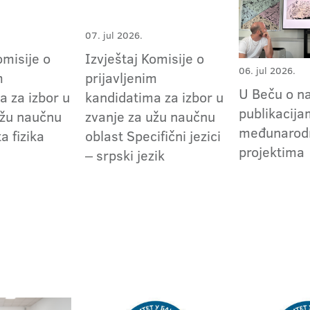
07. jul 2026.
omisije o
Izvještaj Komisije o
06. jul 2026.
m
prijavljenim
U Beču o n
a za izbor u
kandidatima za izbor u
publikacija
užu naučnu
zvanje za užu naučnu
međunarod
a fizika
oblast Specifični jezici
projektima
‒ srpski jezik