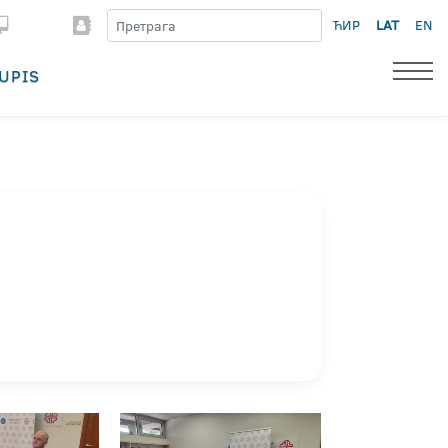
ЋИР
LAT
EN
UPIS