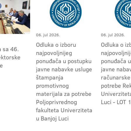
06. jul 2026.
06. jul 2026.
Odluka o izboru
Odluka o iz
a sa 46.
najpovoljnijeg
najpovoljni
ektorske
ponuđača u postupku
ponuđača u
je
javne nabavke usluge
javne naba
štampanja
računarske
promotivnog
potrebe Re
materijala za potrebe
Univerzitet
Poljoprivrednog
Luci - LOT 1
fakulteta Univerziteta
u Banjoj Luci