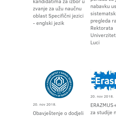
kandidatima za izbor u
nabavku u
zvanje za užu naučnu
sistemats
oblast Specifični jezici
pregleda r
- englski jezik
Rektorata
Univerzitet
Luci
20. nov 2018.
ERAZMUS+ 
20. nov 2018.
za studije 
Obavještenje o dodjeli