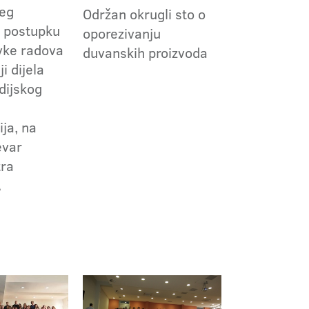
jeg
Održan okrugli sto o
 postupku
oporezivanju
vke radova
duvanskih proizvoda
i dijela
dijskog
ja, na
evar
tra
A