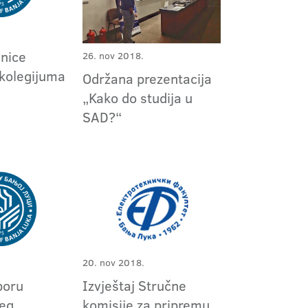
dnice
26. nov 2018.
 kolegijuma
Održana prezentacija
„Kako do studija u
SAD?“
20. nov 2018.
boru
Izvještaj Stručne
jeg
komisije za pripremu