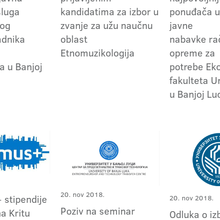
sluga
kandidatima za izbor u
ponuđača u
kog
zvanje za užu naučnu
javne
adnika
oblast
nabavke ra
Etnomuzikologija
opreme za
a u Banjoj
potrebe E
fakulteta U
u Banjoj Lu
20. nov 2018.
stipendije
20. nov 2018.
Poziv na seminar
na Kritu
Odluka o iz