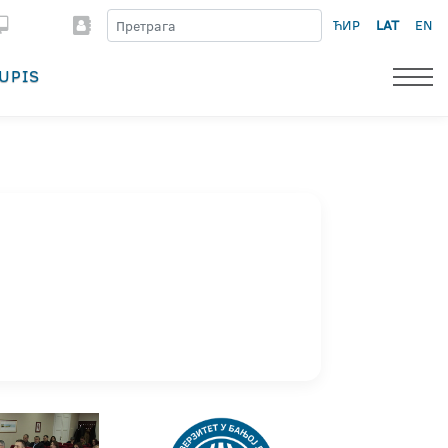
ЋИР
LAT
EN
UPIS