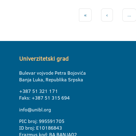
«
‹
...
Univerzitetski grad
Bulevar vojvode Petra Bojovića
Banja Luka, Republika Srpska
+387 51 321 171
Faks: +387 51 315 694
info@unibl.org
PIC broj: 995591705
ID broj: E10186843
Erazmus kod: BA BANJA02