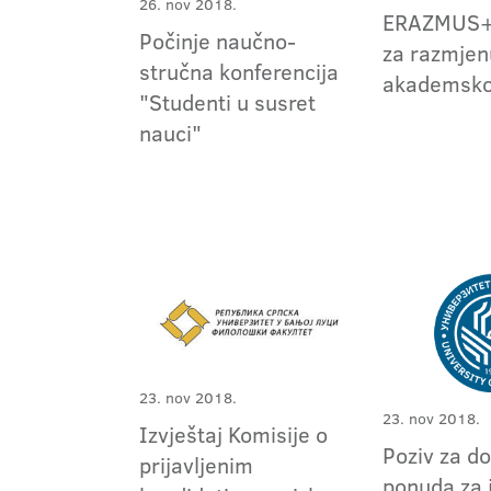
26. nov 2018.
ERAZMUS+ 
Počinje naučno-
za razmjen
stručna konferencija
akademsko
"Studenti u susret
nauci"
23. nov 2018.
23. nov 2018.
Izvještaj Komisije o
Poziv za do
prijavljenim
ponuda za 