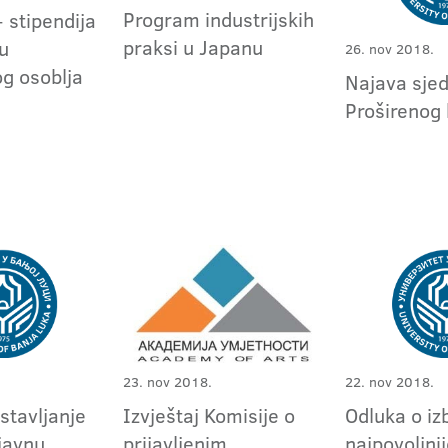
Program industrijskih
stipendija
praksi u Japanu
u
26. nov 2018.
g osoblja
Najava sje
Proširenog
23. nov 2018.
22. nov 2018.
stavljanje
Izvještaj Komisije o
Odluka o iz
javnu
prijavljenim
najpovoljni