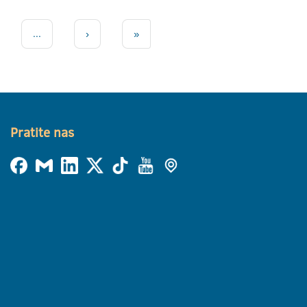
...
›
»
Pratite nas