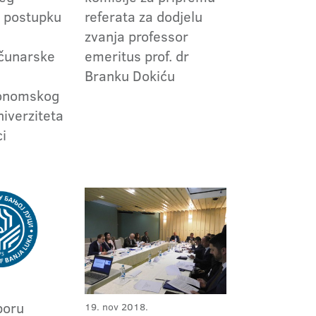
 postupku
referata za dodjelu
zvanja professor
čunarske
emeritus prof. dr
Branku Dokiću
konomskog
niverziteta
ci
boru
19. nov 2018.