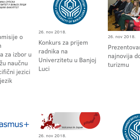
26. nov 2018.
omisije o
26. nov 2018.
Konkurs za prijem
m
Prezentova
radnika na
a za izbor u
najnovija d
Univerzitetu u Banjoj
užu naučnu
turizmu
Luci
fični jezici
jezik
26. nov 2018.