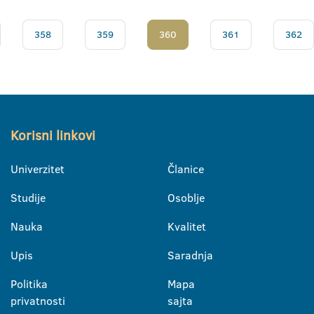
358
359
360
361
362
Korisni linkovi
Univerzitet
Članice
Studije
Osoblje
Nauka
Kvalitet
Upis
Saradnja
Politika
Mapa
privatnosti
sajta