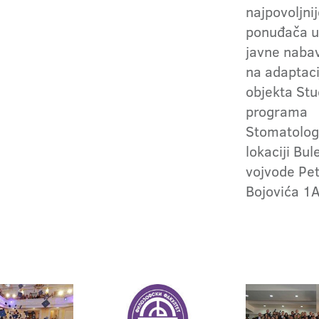
najpovoljni
ponuđača u
javne naba
na adaptacij
objekta Stu
programa
Stomatologi
lokaciji Bul
vojvode Pe
Bojovića 1