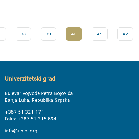
.
38
39
40
41
42
Univerzitetski grad
Bulevar vojvode Petra Bojovića
Banja Luka, Republika Srpska
+387 51 321 171
Faks: +387 51 315 694
info@unibl.org