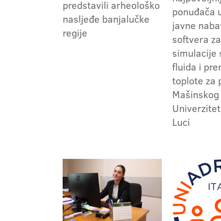
predstavili arheološko
ponuđača 
nasljeđe banjalučke
javne naba
regije
softvera z
simulacije 
fluida i pr
toplote za
Mašinskog 
Univerzitet
Luci