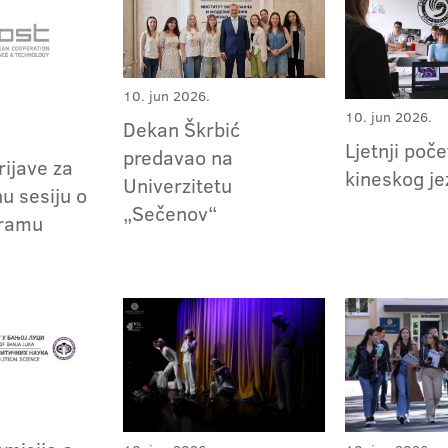
10. jun 2026.
10. jun 2026.
Dekan Škrbić
Ljetnji poče
predavao na
rijave za
kineskog je
Univerzitetu
u sesiju o
„Sečenov“
ramu