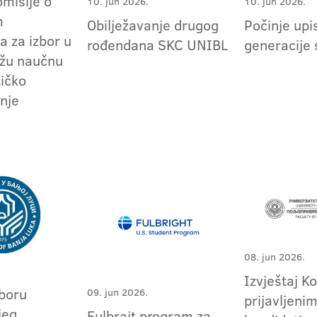
omisije o
10. jun 2026.
10. jun 2026.
m
Obilježavanje drugog
Počinje upi
a za izbor u
rođendana SKC UNIBL
generacije
užu naučnu
tičko
nje
08. jun 2026.
Izvještaj K
zboru
09. jun 2026.
prijavljeni
jeg
Fulbrajt program za