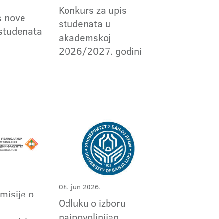
Konkurs za upis
s nove
studenata u
 studenata
akademskoj
2026/2027. godini
08. jun 2026.
omisije o
Odluku o izboru
m
najpovoljnijeg