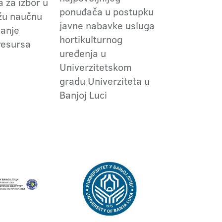
 za izbor u
ponuđača u postupku
užu naučnu
javne nabavke usluga
vanje
hortikulturnog
resursa
uređenja u
Univerzitetskom
gradu Univerziteta u
Banjoj Luci