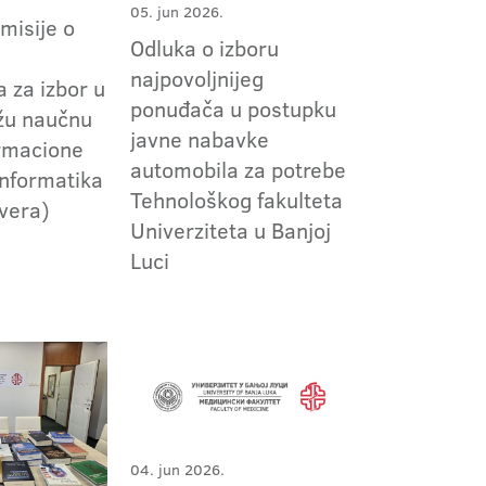
05. jun 2026.
omisije o
Odluka o izboru
m
najpovoljnijeg
 za izbor u
ponuđača u postupku
užu naučnu
javne nabavke
ormacione
automobila za potrebe
informatika
Tehnološkog fakulteta
tvera)
Univerziteta u Banjoj
Luci
04. jun 2026.