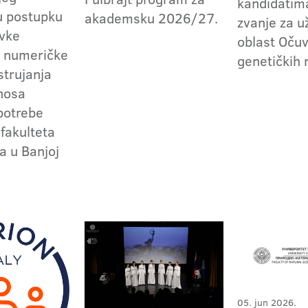
kandidatima
u postupku
akademsku 2026/27.
zvanje za 
vke
oblast Oču
a numeričke
genetičkih 
strujanja
enosa
 potrebe
fakulteta
a u Banjoj
05. jun 2026.