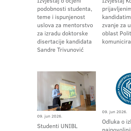
Izvještaj o ocjeni
Izvještaj K
podobnosti studenta,
prijavljeni
teme i ispunjenost
kandidatim
uslova za mentorstvo
zvanje za 
za izradu doktorske
oblast Poli
disertacije kandidata
komunicira
Sandre Trivunović
09. jun 2026.
09. jun 2026.
Odluka o i
Studenti UNIBL
najpovoljni