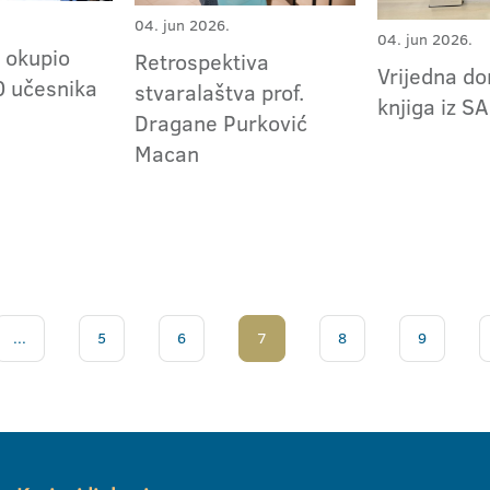
04. jun 2026.
04. jun 2026.
okupio
Retrospektiva
Vrijedna do
0 učesnika
stvaralaštva prof.
knjiga iz S
Dragane Purković
Macan
...
5
6
7
8
9