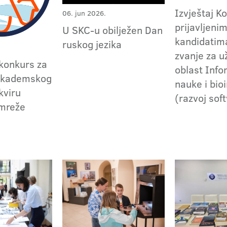
Izvještaj K
06. jun 2026.
prijavljeni
U SKC-u obilježen Dan
kandidatima
ruskog jezika
zvanje za 
konkurs za
oblast Inf
akademskog
nauke i bio
kviru
(razvoj sof
 mreže