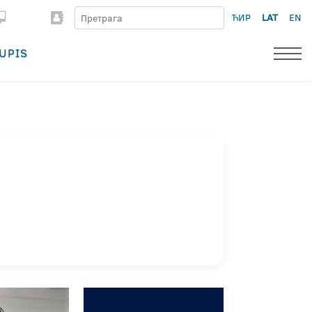
ЋИР
LAT
EN
UPIS