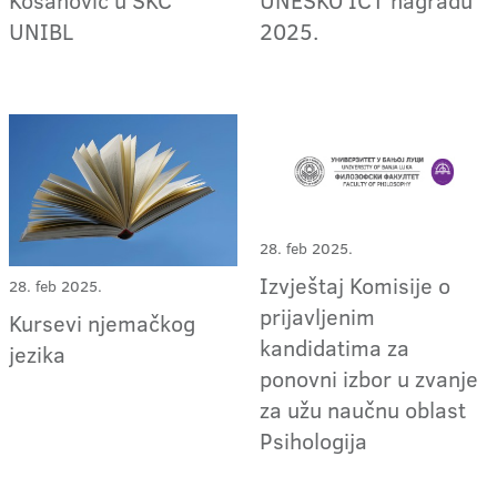
Kosanović u SKC
UNESKO ICT nagradu
UNIBL
2025.
28. feb 2025.
Izvještaj Komisije o
28. feb 2025.
prijavljenim
Kursevi njemačkog
kandidatima za
jezika
ponovni izbor u zvanje
za užu naučnu oblast
Psihologija