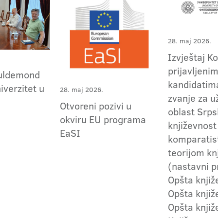
28. maj 2026.
Izvještaj K
prijavljeni
Guldemond
kandidatima
iverzitet u
28. maj 2026.
zvanje za 
Otvoreni pozivi u
oblast Srp
okviru EU programa
književnost 
EaSI
komparatis
teorijom kn
(nastavni p
Opšta knjiž
Opšta knjiž
Opšta knjiž