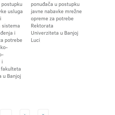
 postupku
ponuđača u postupku
vke usluga
javne nabavke mrežne
i
opreme za potrebe
a sistema
Rektorata
ađenja i
Univerziteta u Banjoj
 za potrebe
Luci
sko-
o-
 i
fakulteta
a u Banjoj
...
›
»