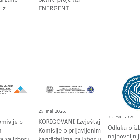
 iz
ENERGENT
25. maj 2026.
25. maj 2026.
omisije o
KORIGOVANI Izvještaj
Odluka o iz
m
Komisije o prijavljenim
najpovoljni
a za izbor u
kandidatima za izbor u