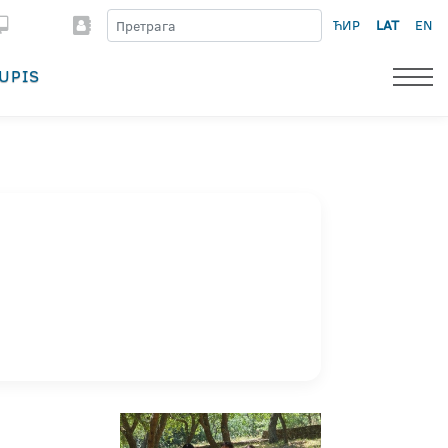
ЋИР
LAT
EN
UPIS