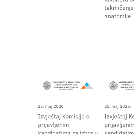
takmičenje
anatomije
25. maj 2026.
25. maj 2026.
Izvještaj Komisije o
Izvještaj K
prijavljenim
prijavljeni
kandidatima za izbor u
kandidatim