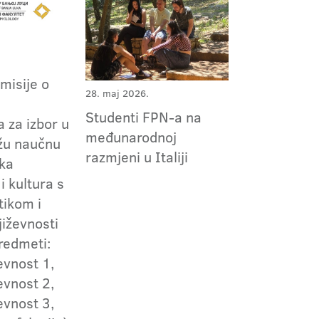
omisije o
28. maj 2026.
m
Studenti FPN-a na
 za izbor u
međunarodnoj
užu naučnu
razmjeni u Italiji
ska
i kultura s
tikom i
jiževnosti
redmeti:
evnost 1,
evnost 2,
evnost 3,