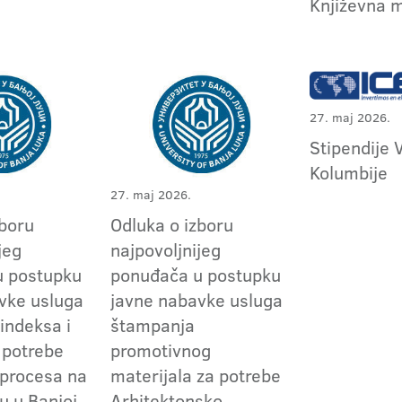
Književna m
27. maj 2026.
Stipendije 
Kolumbije
27. maj 2026.
zboru
Odluka o izboru
jeg
najpovoljnijeg
u postupku
ponuđača u postupku
vke usluga
javne nabavke usluga
indeksa i
štampanja
 potrebe
promotivnog
procesa na
materijala za potrebe
u u Banjoj
Arhitektonsko-