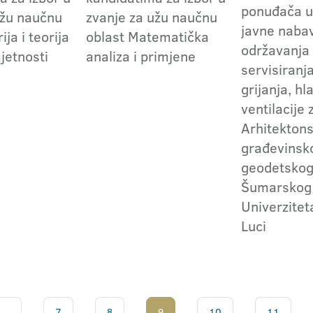
ponuđača u
užu naučnu
zvanje za užu naučnu
javne naba
ija i teorija
oblast Matematička
održavanja 
jetnosti
analiza i primjene
servisiranj
grijanja, hl
ventilacije
Arhitekton
građevinsk
geodetskog
Šumarskog 
Univerzitet
Luci
...
7
8
9
10
11