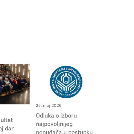
25. maj 2026.
Odluka o izboru
kultet
najpovoljnijeg
oj dan
ponuđača u postupku