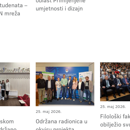
oblast Primijenjene
tudenata –
umjetnosti i dizajn
N mreža
25. maj 2026.
25. maj 2026.
Filološki fa
nskom
Održana radionica u
obilježio sv
održano
okviru projekta