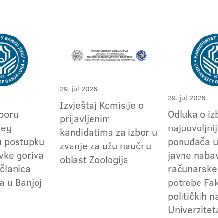
29. jul 2026.
29. jul 2026.
Izvještaj Komisije o
zboru
Odluka o iz
prijavljenim
jeg
najpovoljni
kandidatima za izbor u
u postupku
ponuđača u
zvanje za užu naučnu
vke goriva
javne naba
oblast Zoologija
 članica
računarske
a u Banjoj
potrebe Fak
1
političkih 
Univerzitet