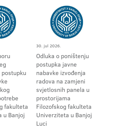
30. jul 2026.
boru
Odluka o poništenju
jeg
postupka javne
 postupku
nabavke izvođenja
vke
radova na zamjeni
skog
svjetlosnih panela u
potrebe
prostorijama
g fakulteta
Filozofskog fakulteta
a u Banjoj
Univerziteta u Banjoj
Luci