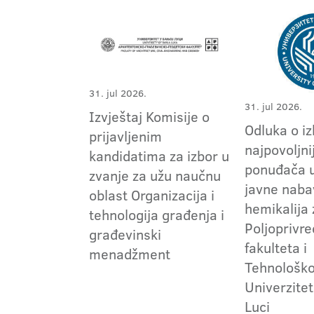
31. jul 2026.
31. jul 2026.
Izvještaj Komisije o
Odluka o i
prijavljenim
najpovoljni
kandidatima za izbor u
ponuđača 
zvanje za užu naučnu
javne naba
oblast Organizacija i
hemikalija
tehnologija građenja i
Poljoprivr
građevinski
fakulteta i
menadžment
Tehnološko
Univerzitet
Luci