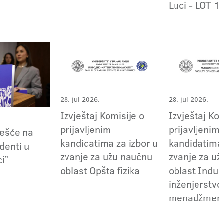
Luci - LOT 
28. jul 2026.
28. jul 2026.
Izvještaj Komisije o
Izvještaj K
prijavljenim
prijavljeni
češće na
kandidatima za izbor u
kandidatima
denti u
zvanje za užu naučnu
zvanje za 
ciˮ
oblast Opšta fizika
oblast Indu
inženjerstvo
menadžme