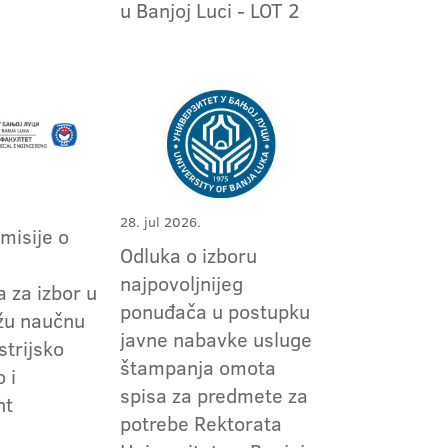
1
u Banjoj Luci - LOT 2
28. jul 2026.
omisije o
Odluka o izboru
m
najpovoljnijeg
 za izbor u
ponuđača u postupku
užu naučnu
javne nabavke usluge
strijsko
štampanja omota
 i
spisa za predmete za
nt
potrebe Rektorata