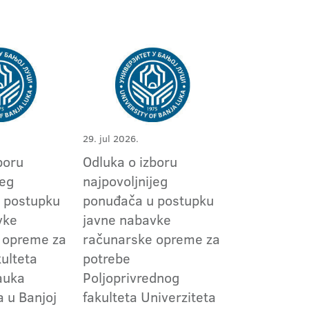
29. jul 2026.
boru
Odluka o izboru
jeg
najpovoljnijeg
 postupku
ponuđača u postupku
vke
javne nabavke
 opreme za
računarske opreme za
ulteta
potrebe
nauka
Poljoprivrednog
a u Banjoj
fakulteta Univerziteta