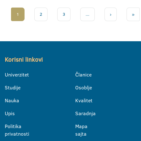
1
2
3
...
›
»
Korisni linkovi
Univerzitet
Članice
Studije
Osoblje
Nauka
Kvalitet
Upis
Saradnja
Politika
Mapa
privatnosti
sajta