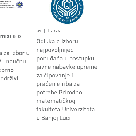
31. jul 2026.
omisije o
Odluka o izboru
m
najpovoljnijeg
 za izbor u
ponuđača u postupku
užu naučnu
javne nabavke opreme
torno
za čipovanje i
 održivi
praćenje riba za
potrebe Prirodno-
matematičkog
fakulteta Univerziteta
u Banjoj Luci