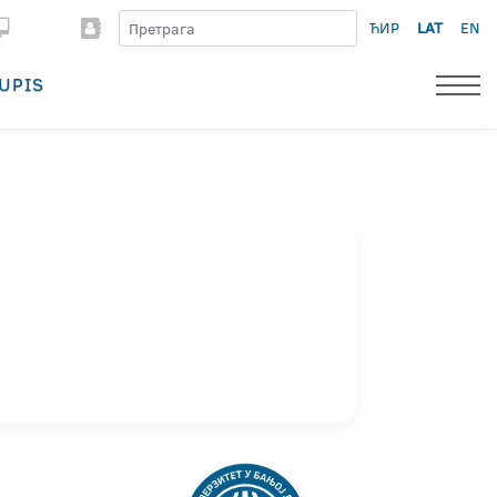
ЋИР
LAT
EN
UPIS