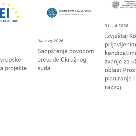
31. jul 2026.
Izvještaj K
04. avg 2026.
prijavljeni
Saopštenje povodom
kandidatima
evropske
presude Okružnog
zvanje za 
za projekte
suda
oblast Pros
planiranje i
razvoj