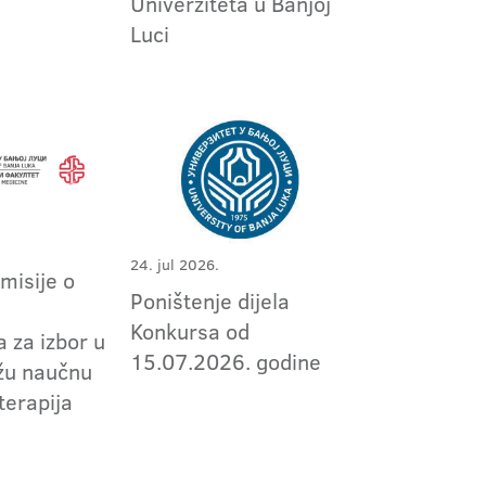
Univerziteta u Banjoj
Luci
24. jul 2026.
omisije o
Poništenje dijela
m
Konkursa od
 za izbor u
15.07.2026. godine
užu naučnu
terapija