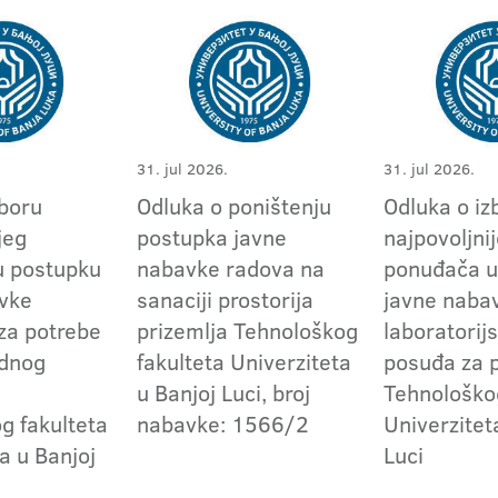
31. jul 2026.
31. jul 2026.
zboru
Odluka o poništenju
Odluka o iz
jeg
postupka javne
najpovoljni
u postupku
nabavke radova na
ponuđača u
vke
sanaciji prostorija
javne naba
 za potrebe
prizemlja Tehnološkog
laboratorij
ednog
fakulteta Univerziteta
posuđa za 
u Banjoj Luci, broj
Tehnološko
g fakulteta
nabavke: 1566/2
Univerzitet
a u Banjoj
Luci