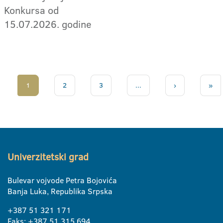
Konkursa od
15.07.2026. godine
1
2
3
...
›
»
Univerzitetski grad
Bulevar vojvode Petra Bojovića
Banja Luka, Republika Srpska
+387 51 321 171
Faks: +387 51 315 694