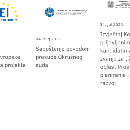
31. jul 2026.
Izvještaj K
04. avg 2026.
prijavljeni
Saopštenje povodom
kandidatima
evropske
presude Okružnog
zvanje za 
za projekte
suda
oblast Pros
planiranje i
razvoj