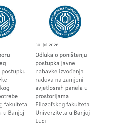
30. jul 2026.
boru
Odluka o poništenju
jeg
postupka javne
 postupku
nabavke izvođenja
vke
radova na zamjeni
skog
svjetlosnih panela u
potrebe
prostorijama
g fakulteta
Filozofskog fakulteta
a u Banjoj
Univerziteta u Banjoj
Luci