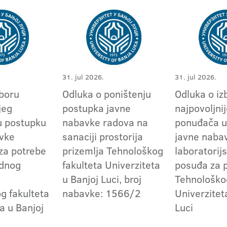
31. jul 2026.
31. jul 2026.
zboru
Odluka o poništenju
Odluka o iz
jeg
postupka javne
najpovoljni
u postupku
nabavke radova na
ponuđača u
vke
sanaciji prostorija
javne naba
 za potrebe
prizemlja Tehnološkog
laboratorij
ednog
fakulteta Univerziteta
posuđa za 
u Banjoj Luci, broj
Tehnološko
g fakulteta
nabavke: 1566/2
Univerzitet
a u Banjoj
Luci