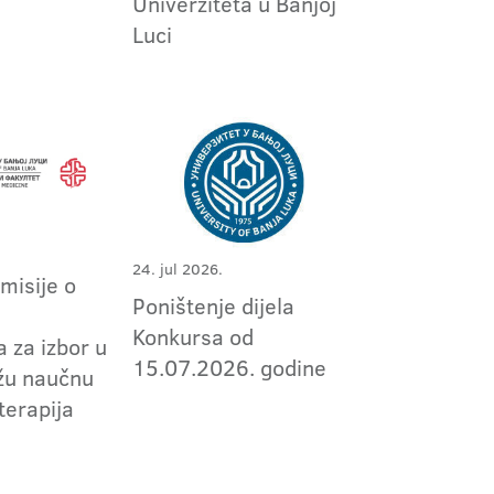
Univerziteta u Banjoj
Luci
24. jul 2026.
omisije o
Poništenje dijela
m
Konkursa od
 za izbor u
15.07.2026. godine
užu naučnu
terapija