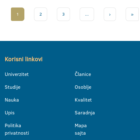
1
2
3
...
›
»
Korisni linkovi
Univerzitet
Članice
Studije
Osoblje
Nauka
Kvalitet
Upis
Saradnja
Politika
Mapa
privatnosti
sajta