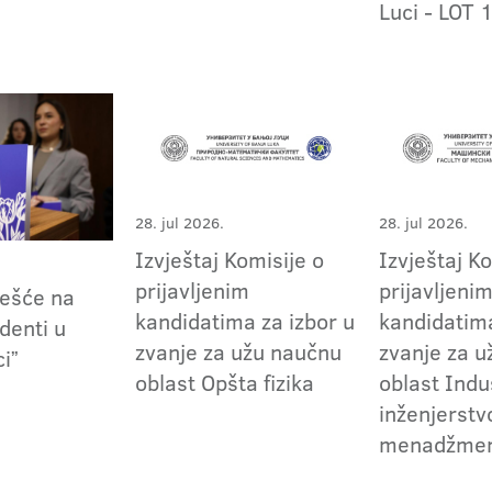
Luci - LOT 
28. jul 2026.
28. jul 2026.
Izvještaj Komisije o
Izvještaj K
prijavljenim
prijavljeni
češće na
kandidatima za izbor u
kandidatima
denti u
zvanje za užu naučnu
zvanje za 
ciˮ
oblast Opšta fizika
oblast Indu
inženjerstvo
menadžme