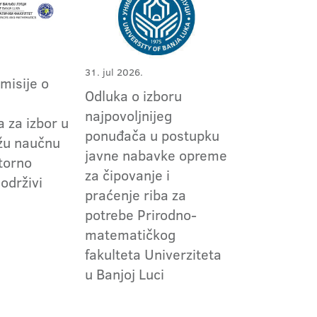
31. jul 2026.
omisije o
Odluka o izboru
m
najpovoljnijeg
 za izbor u
ponuđača u postupku
užu naučnu
javne nabavke opreme
torno
za čipovanje i
 održivi
praćenje riba za
potrebe Prirodno-
matematičkog
fakulteta Univerziteta
u Banjoj Luci