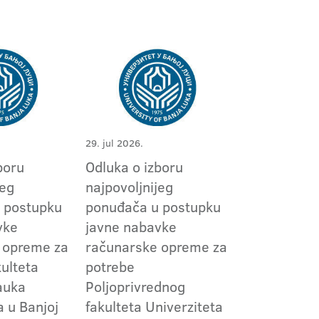
29. jul 2026.
boru
Odluka o izboru
jeg
najpovoljnijeg
 postupku
ponuđača u postupku
vke
javne nabavke
 opreme za
računarske opreme za
ulteta
potrebe
nauka
Poljoprivrednog
a u Banjoj
fakulteta Univerziteta