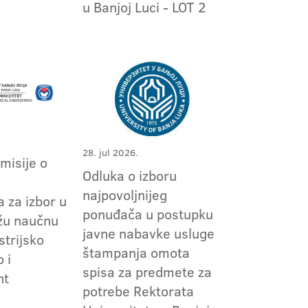
1
u Banjoj Luci - LOT 2
28. jul 2026.
omisije o
Odluka o izboru
m
najpovoljnijeg
 za izbor u
ponuđača u postupku
užu naučnu
javne nabavke usluge
strijsko
štampanja omota
 i
spisa za predmete za
nt
potrebe Rektorata