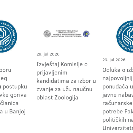
29. jul 2026.
29. jul 2026.
Izvještaj Komisije o
zboru
Odluka o iz
prijavljenim
jeg
najpovoljni
kandidatima za izbor u
u postupku
ponuđača u
zvanje za užu naučnu
vke goriva
javne naba
oblast Zoologija
 članica
računarske
a u Banjoj
potrebe Fak
1
političkih 
Univerzitet