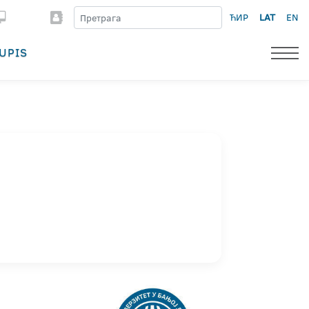
ЋИР
LAT
EN
UPIS