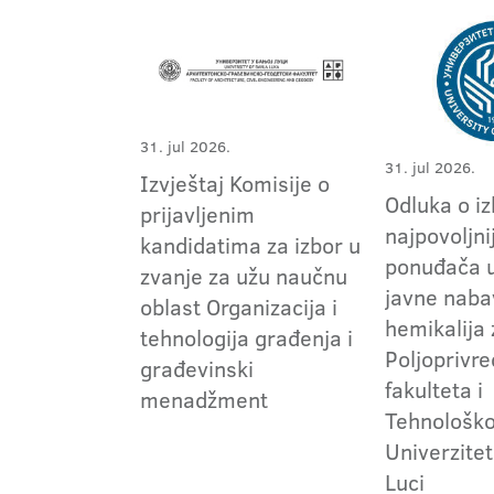
31. jul 2026.
31. jul 2026.
Izvještaj Komisije o
Odluka o i
prijavljenim
najpovoljni
kandidatima za izbor u
ponuđača 
zvanje za užu naučnu
javne naba
oblast Organizacija i
hemikalija
tehnologija građenja i
Poljoprivr
građevinski
fakulteta i
menadžment
Tehnološko
Univerzitet
Luci