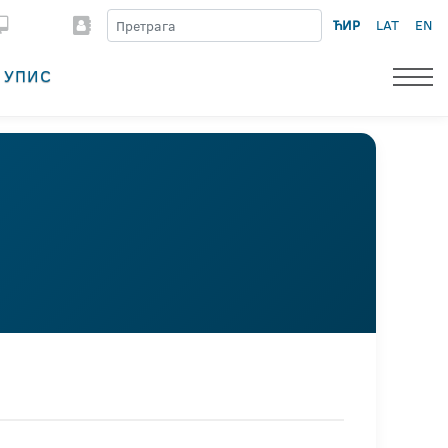
ЋИР
LAT
EN
УПИС