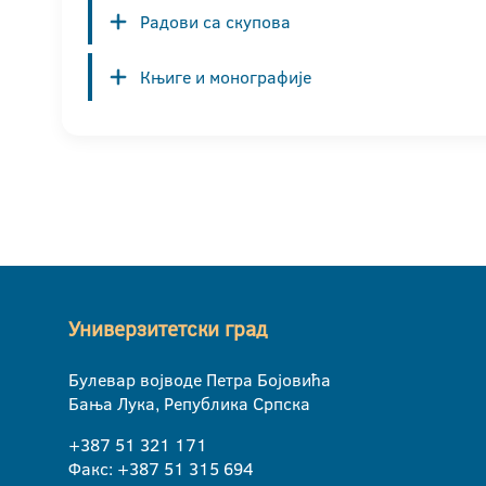
Радови са скупова
Књиге и монографије
Универзитетски град
Булевар војводе Петра Бојовића
Бања Лука, Република Српска
+387 51 321 171
Факс: +387 51 315 694