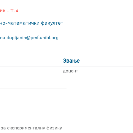
К - II-4
но-математички факултет
ana.dupljanin@pmf.unibl.org
Звање
доцент
 за експерименталну физику